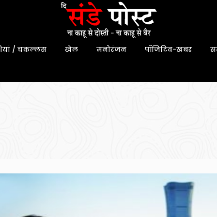
यां / चकल्लस
खेल
मनोरंजन
पॉजिटिव-खबर
स