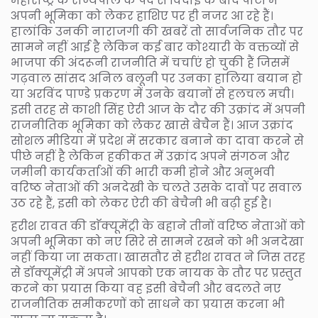
महाराष्ट्र के राज्यपाल के पद से विदाई के बाद पार्टी में
अपनी भूमिका को लेकर हाशिए पर ही नजर आ रहे हैं।
हालांकि उनकी नाराजगी की खबरें तो सार्वजनिक तौर पर
सामने नहीं आई है लेकिन कई बार कोश्यारी के वक्तव्यों से
भाजपा की अंदरूनी राजनीति में चर्चाएं हो चुकी हैं जिसमें
गढ़वाल सांसद अनिल बलूनी पर उनका हालिया बयान हो
या अरविंद पाण्डे प्रकरण में उनके बयानों से हलचल मची।
इसी तरह से काशी सिंह ऐरी आज के दौर की उक्रांद में अपनी
राजनीतिक भूमिका को लेकर खासे बेचैन हैं। आज उक्रांद
सोशल मीडिया में प्रदेश में सरकार बनाने का दावा करने से
पीछे नहीं है लेकिन हकीकत में उक्रांद अपने संगठन और
जमीनी कार्यकर्ताओं की भारी कमी होने और अनुभवी
वरिष्ठ नेताओं की अनदेखी के चलते उसके दावों पर सवाल
उठ रहे हैं, इसी को लेकर ऐरी की बेचैनी भी बढ़ी हुई है।
हरीश रावत की डाॅक्यूमेंट्री के बहाने तीनों वरिष्ठ नेताओं को
अपनी भूमिका को नए सिरे से सामने रखने को भी अनदेखा
नहीं किया जा सकता। खासतौर से हरीश रावत ने जिस तरह
से डॉक्यूमेंट्री में अपने आपको एक नायक के तौर पर प्रस्तुत
करने का प्रयास किया वह इसी बेचैनी और बदलते नए
राजनीतिक समीकरणों को साधने का प्रयास करना भी