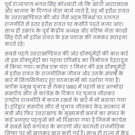
पूर्व राज्यपाल भगत सिंह कोश्यारी जो कि खांटी आरएसएस
और भाजपा के दिग्गज नेता माने जाते हैं, वह भी हरीश रावत
के उत्तराखण्डियत की ओर जैसे अहम विमर्श पर दलगत
राजनीति से इतर हरीश रावत पर कसीदे पढ़ते नजर आए।
साथ ही उक्रांद के पूर्व केंद्रीय अध्यक्ष और वरिष्ठ नेता काशी
सिंह ऐरी भी हरीश रावत के इस प्रयास की जमकर सराहना
करते रहे।
सबसे पहले उत्तराखण्डियत की ओर डाॅक्यूमेंट्री की बात करें
तो इस डाॅक्यूमेंट्री का पहला एपिसोड का विमोचन देहरादून
में किया गया। करीब एक घंटा 7 मिनट की इस डाॅक्यूमेंट्री
में हरीश रावत के राजनीतिक जीवन और उनके संघर्षों के
बारे में सिलसिलेवार हुए घटनाक्रमों को दर्शाया गया है।
ब्लाॅक प्रमुख चुनाव से लेकर 1980 में पहली बार अल्मोड़ा
संसदीय सीट से कांग्रेस के टिकट पर चुनाव जीतकर
राष्ट्रीय राजनीति में कदम रखने के बारे में भी बताया गया
है। हरिद्वार संसदीय सीट से चुनाव जीतकर केंद्र सरकार में
मंत्री और फिर उत्तराखण्ड के मुख्यमंत्री बनने का सफर के
कई अनछुए पहलुओं को भी दिखाया गया है जिनमें कांग्रेस
में सबसे बड़ी बगावत के कारणों और बदलती राजनीतिक
निष्ठा पर भी खुलकर बात कही गई है। साथ ही राज्य में केंद्र