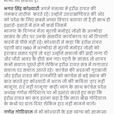
माना जा सकता है।
भगत सिंह कोश्यारी
अपने वक्तव्य में हरीश रावत की
जमकर तारीफ करते रहे। उन्होंने उत्तराखण्डियत की ओर
को प्रदेश के लिए सबसे अच्छा विचार बताया तो है ही साथ ही
इशारों-इशारों में तंज भी कसे जिसमें
भाजपा के दिग्गज नेता मुरली मनोहर जोशी के अल्मोड़ा
सासंद के तौर पर उनके संसदीय कार्यकाल पर भी टिप्पणी
करने से पीछे नहीं रहे। कोश्यारी ने कहा कि हरीश रावत
पहली बार 1980 में अल्मोड़ा से मुरली मनोहर जोशी को
हराकर संसद पहुंचे तो वहां उन्होंने सवालों की झड़ी लगा दी
और जीरो आवर के हीरो बन गए। पहलेे के सांसद तो शायद
कभी सवाल पूछते होंगे लेकिन हरीश रावत सत्र में लगातार
सवाल दर सवाल उठाते रहे। कांग्रेस की अंदरूनी गुटबाजी
और हरीश रावत की राजनीति को कांग्रेस से बड़े स्थान की
बात करते हुए कोश्यारी ने अटल जी की कविता ‘हार नहीं
मांनूगा, रार नहीं ठानूगा’ कही। व्यंग के साथ कांग्रेस प्रदेश
अध्यक्ष गणेश गोदियाल पर भी इशारा करते हुए कहा कि
हरीश रावत का कद इतना बड़ा है कि सारा बोझ गोदियाल
के कंधों पर डाल दिया लेकिन हार नहीं मानने वाले।
गणेश गोदियाल
ने भी कोश्यारी के इस व्यंग्य को सामान्य