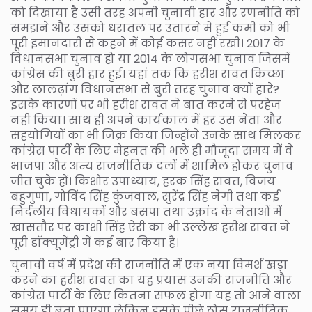
को दिखाया है उसी तरह अपनी चुनावी हार और रणनीति को
समझने और उसको धरातल पर उतारने में हुई कमी को भी
पूरी इमानदारी से कहने में कोई कसर नहीं रखी। 2017 के
विधानसभा चुनाव हो या 2014 के लोगसभा चुनाव जिसमें
कांग्रेस की बुरी हार हुई। यहां तक कि हरीश रावत किच्छा
और लालढ़ांग विधानसभा से बुरी तरह चुनाव क्यों हारे?
इसके कारणों पर भी हरीश रावत ने बात करने से परहेज
नहीं किया। साथ ही अपने कार्यकाल में हर उस नेता और
सहयोगियों का भी जिक्र किया जिन्होंने उनके साथ मिलकर
कांग्रेस पार्टी के लिए मेहनत की भले ही मौजूदा समय में वे
भाजपा और अन्य राजनीतिक दलों में शामिल होकर चुनाव
जीत चुके हों। किशोर उपाध्याय, हरक सिंह रावत, विजय
बहुगुणा, गोविंद सिंह कुंजवाल, सुरेंद्र सिंह नेगी तथा कई
निर्दलीय विधायकों और बसपा तथा उक्रांद के नेताओं में
खासतौर पर काशी सिंह ऐरी का भी उल्लेख हरीश रावत ने
पूरी डाॅक्यूमेंट्री में कई बार किया है।
चुनावी वर्ष में प्रदेश की राजनीति में एक नया विमर्श खड़ा
करने का हरीश रावत का यह प्रयास उनकी राजनीति और
कांग्रेस पार्टी के लिए कितना सफल होगा यह तो आने वाला
समय ही बता पाएगा लेकिन इसके पीछे ठोस राजनीतिक