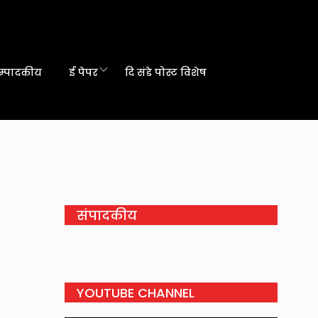
म्पादकीय
ई पेपर
दि संडे पोस्ट विशेष
संपादकीय
YOUTUBE CHANNEL