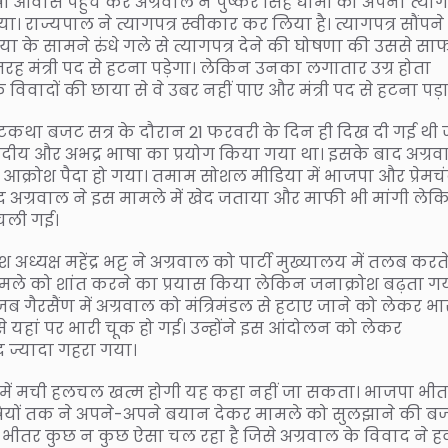
त्री आवास पहुंच कर अग्रवाल ने पुष्कर सिंह धामी को अपना त्याग
या। राज्यपाल ने त्यागपत्र स्वीकार कर लिया है। त्यागपत्र सौंपने 
ा के सामने रुंधे गले से त्यागपत्र देने की घोषणा की उससे सा
ह मंत्री पद से हटना पड़ेगा। लेकिन उनका लगातार उग्र होता
विवादों की छाया से वे उबर नहीं पाए और मंत्री पद से हटना पड़ा
ी पटकथा बजट सत्र के दौरान 21 फरवरी के दिन ही दिख दी गई थी
 असंसदीय और अभद्र भाषा का प्रयोग किया गया था। इसके बाद अग्र
ी आक्रोश पैदा हो गया। तमाम सोशल मीडिया में भाजपा और प्रेमच
ंद अग्रवाल ने इस मामले में खेद जताया और माफी भी मांगी ले
चली गई।
अध्यक्ष महेंद्र भट्ट ने अग्रवाल को पार्टी मुख्यालय में तलब करते
ले को शांत करने का प्रयास किया लेकिन जनाक्रोश बढ़ता ग
रसैंण में अग्रवाल को मंत्रिमंडल से हटाए जाने को लेकर भा
ट से यहां पर भारी चूक हो गई। उन्होंने इस आंदोलन को लेकर
 ज्यादा गहरा गया।
नीति में मची हलचल खत्म होगी यह कहा नहीं जा सकता। भाजपा भी
त्रियों तक ने अपने-अपने बयान देकर मामले को सुलझाने की ब
 भीतर कुछ न कुछ ऐसा चल रहा है जिसे अग्रवाल के विवाद ने ह