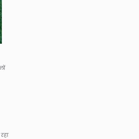
लों
 रहा