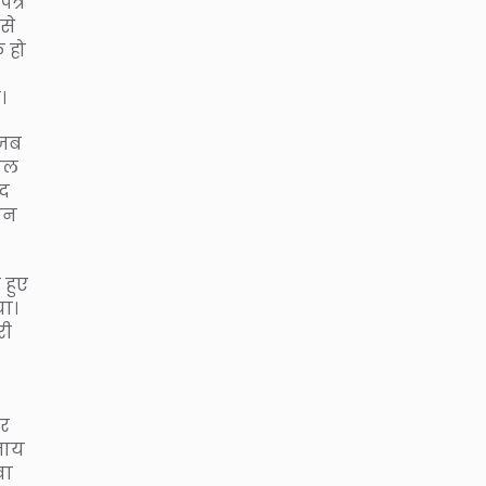
पत्र
से
फ हो
।
 जब
वाल
ंद
किन
 हुए
या।
री
तर
जाय
वा