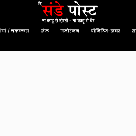
यां / चकल्लस
खेल
मनोरंजन
पॉजिटिव-खबर
स