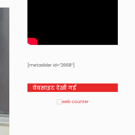
[metaslider id=”2668″]
वेबसाइट देखी गई