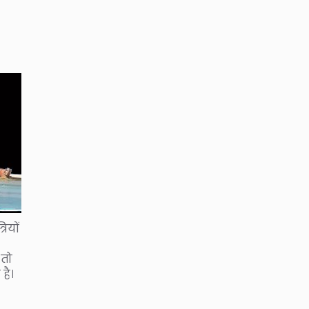
ियों
 तो
है।