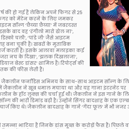
्ष की हो गई हैं लेकिन अपने फिगर से 25
इस फिगर को मेंटेन करने के लिए जमकर
टम सॉन्ग ‘छैय्या छैय्या’ में जबरदस्त
इसके बाद वह ‘रंगीलो मारो ढोल ना’,
डिस्को चली’, ‘पांडे जी’ जैसे आइटम
जगह बना चुकी हैं। खबरों के मुताबिक
र्ज करती हैं। इसके आलावा मलाइका कई
 ‘जरा नच के दिखा’, ‘झलक दिखलाजा’,
डियाज बेस्ट डांसर’ शामिल हैं। रिपोर्ट्स की
 तक की फीस लेती हैं।
ुकी जैकलीन फर्नांडिस अभिनय के साथ-साथ आइटम सॉन्ग के ल
’ में जैकलीन ने खूब धमाल मचाया था और यह गाना इंटरनेट पर
जैकलीन के हॉट लुक्स की चर्चा हुई थी। जैकलीन ने इस गाने के ल
 की भारी डिमांड बढ़ी है। उन्होंने सिंगर बादशाह के एक एल्
ए चार्ज किए थे। जैकलीन बादशाह के गाने ‘गेंदा फूल’ में भी नजर
्ना भाटिया हैं जिनके डांस मूव्स के करोड़ों फैंस हैं। पिछले वर