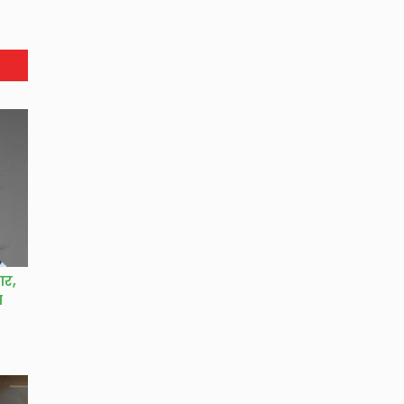
ार,
ा