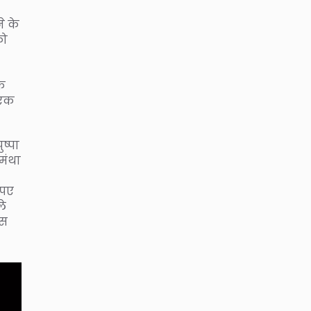
े के
को
के
 एक
ष्पा
ामंथा
ुपए
ले
ंस