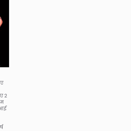
िए
िए 2
बम
 आई
्ष