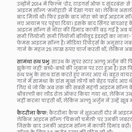
उन्होंने 2014 में फिल्म ‘रोर, टाइगर्स ऑफ द सुंदरबंस’ स
आइटम सॉन्ग ‘मनोहारी’ में देखा गया था। लेकिन असली प
बाद मिली थी। फिर इसके बाद नोरा को कई आइटम सॉन्
नए आयाम पर पहुंचा दिया। इसके बाद सिंगर बादशाह के सॉ
आइटम सॉन्ग से नोरा की डिमांड काफी बढ़ गई है अब वो 
सनी लियोनी: सनी लियोनी बॉलीवुड इंडस्ट्री का जाना-पह
फेमस आइटम सॉन्ग हैं। मीडिया रिपोर्ट्स के अनुसार 
गाने के महज 25 लाख रुपए चार्ज करती थीं, लेकिन अब व
सामंथा रुथ प्रभु:
साउथ के सुपर स्टार अल्लू अर्जुन की फ
झुकेगा नहीं’ बच्चे-बच्चे की जुबान पर रटा हुआ है। इस 
रुथ प्रभु के साथ डांस करते हुए नजर आए थे। बहुत वा
गाने में सामंथा के डांस मूव्स लोगों को बेहद पसंद आ
लिए थे जो कि अब तक की सबसे महंगी आइटम सॉन्ग के रूप
श्रीवल्ली का लीड रोल ऑफर किया गया था, लेकिन उन्होंन
नहीं करना चाहती थीं, लेकिन अल्लू अर्जुन ने उन्हें खूब
कैटरीना कैफ:
कैटरीना कैफ ने शुरुआती दौर में आइटम
लेकिन आइटम सॉन्ग ‘चिकनी चमेली’ पर उनकी जबरदस्
जिसके बाद उनकी आइटम सॉन्ग में काफी डिमांड बढ़ी। 