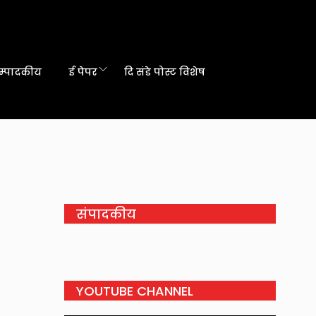
म्पादकीय
ई पेपर
दि संडे पोस्ट विशेष
संपादकीय
YOUTUBE CHANNEL