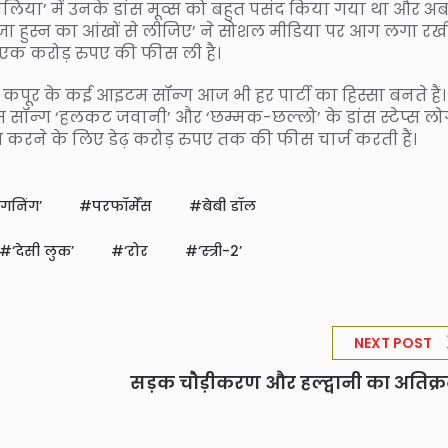
लिया’ में उनके डांस मूव्स को बहुत पसंद किया गया था और अ
जा हुस्न का आंखों से लीजिए’ ने सोशल मीडिया पर आग लगा रखी 
 एक करोड़ रुपए की फीस ली है।
 कपूर के कई आइटम सॉन्ग आज भी हर पार्टी का हिस्सा बनते हैं।
सॉन्ग ‘हलकट जवानी’ और ‘छम्मक-छल्लो’ के डांस स्टेप्स लोग
ग करने के लिए डेढ़ करोड़ रुपए तक की फीस चार्ज करती हैं।
गनिंग’
परफॉर्मेंस
बेबी डॉल
‘देसी लुक’
‘रोर
‘स्त्री-2’
NEXT POST
सड़क चौड़ीकरण और हल्द्वानी का अतिक