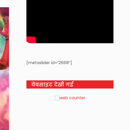
[metaslider id=”2668″]
वेबसाइट देखी गई