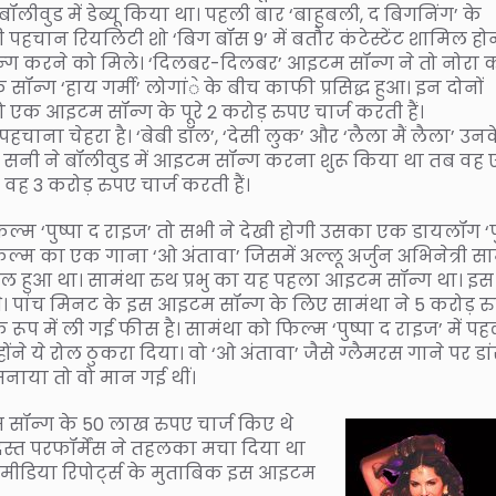
े बॉलीवुड में डेब्यू किया था। पहली बार ‘बाहुबली, द बिगनिंग’ के
हचान रियलिटी शो ‘बिग बॉस 9’ में बतौर कंटेस्टेंट शामिल होन
ग करने को मिले। ‘दिलबर-दिलबर’ आइटम सॉन्ग ने तो नोरा 
न्ग ‘हाय गर्मी’ लोगांे के बीच काफी प्रसिद्ध हुआ। इन दोनों
एक आइटम सॉन्ग के पूरे 2 करोड़ रुपए चार्ज करती हैं।
चाना चेहरा है। ‘बेबी डॉल’, ‘देसी लुक’ और ‘लैला मैं लैला’ उन
जब सनी ने बॉलीवुड में आइटम सॉन्ग करना शुरू किया था तब वह
ह 3 करोड़ रुपए चार्ज करती हैं।
िल्म ‘पुष्पा द राइज’ तो सभी ने देखी होगी उसका एक डायलॉग ‘पु
फिल्म का एक गाना ‘ओ अंतावा’ जिसमें अल्लू अर्जुन अभिनेत्री स
यरल हुआ था। सामंथा रुथ प्रभु का यह पहला आइटम सॉन्ग था। इस
ए थे। पांच मिनट के इस आइटम सॉन्ग के लिए सामंथा ने 5 करोड़ र
 में ली गई फीस है। सामंथा को फिल्म ‘पुष्पा द राइज’ में पह
े ये रोल ठुकरा दिया। वो ‘ओ अंतावा’ जैसे ग्लैमरस गाने पर डा
 मनाया तो वो मान गई थीं।
 सॉन्ग के 50 लाख रुपए चार्ज किए थे
त परफॉर्मेंस ने तहलका मचा दिया था
मीडिया रिपोर्ट्स के मुताबिक इस आइटम