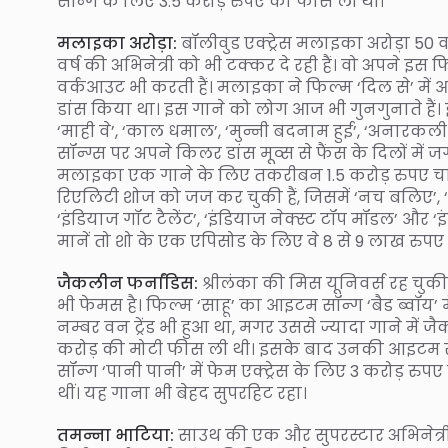
सॉन्ग के लिए 3.5 करोड़ रुपए की फीस ली थी।
मलाइका अरोड़ा:
बॉलीवुड एक्ट्रेस मलाइका अरोड़ा 50 वर
वर्ष की अभिनेत्री को भी टक्कर दे रही हैं। वो अपने 
वर्कआउट भी करती हैं। मलाइका ने फिल्म ‘दिल से’ में आइ
डांस किया था। इस गाने को लोग आज भी गुनगुनाते हैं। 
‘माही वे’, ‘काल धमाल’, ‘मुन्नी बदनाम हुई’, ‘अनारकली 
सॉन्ग्स पर अपने किलर डांस मूव्स से फैंस के दिलों में 
मलाइका एक गाने के लिए तकरीबन 1.5 करोड़ रुपए चा
रिएलिटी शोज को जज कर चुकी हैं, जिसमें ‘नच बलिए’,
‘इंडियाज गॉट टैलेंट’, ‘इंडियाज नेक्स्ट टॉप मॉडल’ और ‘इं
मानें तो शो के एक एपिसोड के लिए वे 8 से 9 लाख रुपए
जैकलीन फर्नांडिस:
श्रीलंका की मिस यूनिवर्स रह च
भी फेमस है। फिल्म ‘साहू’ का आइटम सॉन्ग ‘बैड ब्वॉय
नम्बर वन ट्रेंड भी हुआ था, मगर उससे ज्यादा गाने में 
करोड़ की मोटी फीस ली थी। इसके बाद उनकी आइटम सॉन्ग
सॉन्ग ‘पानी पानी’ में फेम एक्ट्रेस के लिए 3 करोड़ रुप
थीं। यह गाना भी बेहद सुपरहिट रहा।
तमन्ना भाटिया:
साउथ की एक और सुपरस्टार अभिनेत्री तमन