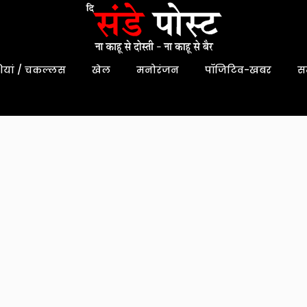
यां / चकल्लस
खेल
मनोरंजन
पॉजिटिव-खबर
स