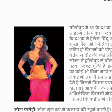
बॉलीवुड में 50 के दश
आइटम सॉन्ग का जलवा रह
के दशक में हेलेन, बिंदु
गुप्ता जैसी अभिनेत्रिय
जरिए ही फिल्मों को पॉपु
वर्तमान दौर की कई अभि
सॉन्ग में हॉलीवुड से 
परचम लहरा चुकी हैं। 
पर कोई भी बिना नाचे 
मेकर भी अपनी इन आइट
देते हैं जिससे फिल्म प्
द्वारा बड़े आकर्षण के रूप
अभिनेत्रियां कितनी मोटी
जानिए कि कई अभिनेत्रि
नोरा फतेही:
नोरा मूल रूप से कनाडा की रहने वाली हैं। व