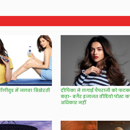
 बॉलीवुड में जलवा बिखेरती
दीपिका ने लगाई पैपराजी को फटक
कहा- बगैर इजाजत वीडियो पोस्ट क
अधिकार नहीं