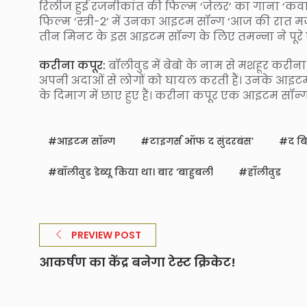
रिलीज हुई रजनीकांत की फिल्म ‘जेलर’ का गाना ‘कवा
फिल्म ‘स्त्री-2’ में उनका आइटम सॉन्ग ‘आज की रात म
तीन मिनट के इस आइटम सॉन्ग के लिए तमन्ना ने पूरे
करीना कपूर:
बॉलीवुड में बेबो के नाम से मशहूर करीना
अपनी अदाओं से लोगों को घायल करती हैं। उनके आइटम 
के दिमाग में छाए हुए हैं। करीना कपूर एक आइटम सॉन्
आइटम सॉन्ग
टाइगर्स ऑफ द सुंदरबंस’
द बि
बॉलीवुड डेब्यू किया था। बार ‘बाहुबली
हॉलीवुड
PREVIEW POST
आकर्षण का केंद्र बनेगा टेस्ट क्रिकेट!