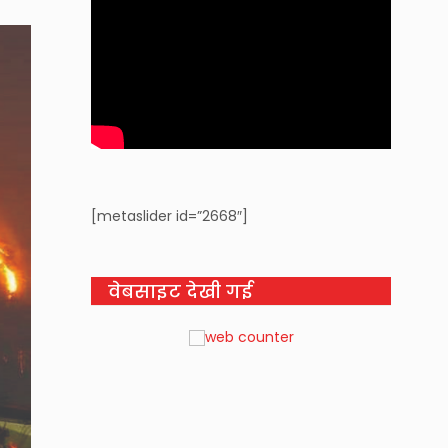
[metaslider id=”2668″]
वेबसाइट देखी गई