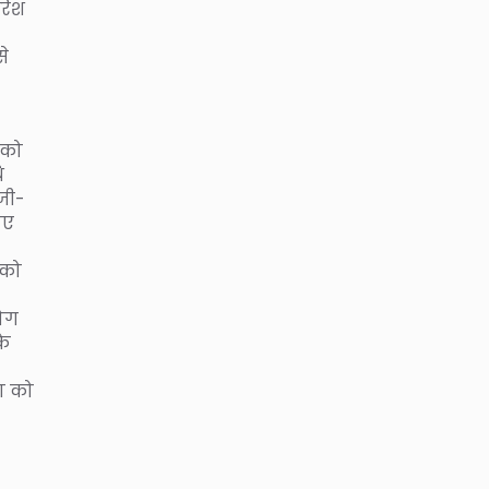
रिश
से
 को
ि
जी-
ाए
 को
लोग
के
ा को