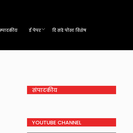
म्पादकीय
ई पेपर
दि संडे पोस्ट विशेष
संपादकीय
YOUTUBE CHANNEL