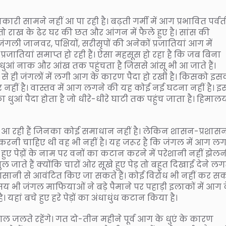
नकारी सामने नहीं आ पा रही है। बढ़ती गर्मी में आग प्रभावित पर्व
ो राख के ढेर घर की छत और आंगन में फैले हुए है। सांस की
ली जानवर, पक्षियों, सरीसृपों की अनेकों प्रजातियां आग में
्रजातियां समाप्त हो रही हैं। ऐसा महसूस हो रहा है कि जब बिना
 धुआं नाक और आंख तक पहुंचता है जिससे आंसू भी आ जाते हैं।
ल से ही जंगलों में लगी आग के कारण पैदा हो रखी है। किसको इ
र नहीं है। वास्तव में आग लगने की यह कोई नई घटना नहीं है। इ
ुआं पैदा होता है जो धीरे-धीरे घाटी तक पहुंच जाता है। हिमाल
ने आ रही हैं जिनका कोई समाधान नहीं है। लेकिन शासन-प्रशास
करनी चाहिए थी वह भी नहीं है। यह जरूर है कि जंगल में आग लग
ुए पेड़ों के नाम पर वनों का कटान करने में परेशानी नहीं झेलन
जाते हैं क्योंकि चारों ओर सूखे हुए पेड़ तो बहुत दिखाई देने लगते
ानी से आवंटित किए जा सकते हैं। कोई विरोध भी नहीं कर स
य भी जंगल माफियाओं ने बड़े पैमाने पर पहाड़ी इलाकों में आग 
यहां बचे हुए हरे पेड़ों का अंधाधुंध कटान किया है।
जलते रहेंगे। गत दो-तीन महीने पूर्व आग के धुएं के कारण