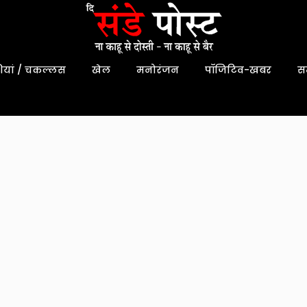
यां / चकल्लस
खेल
मनोरंजन
पॉजिटिव-खबर
स