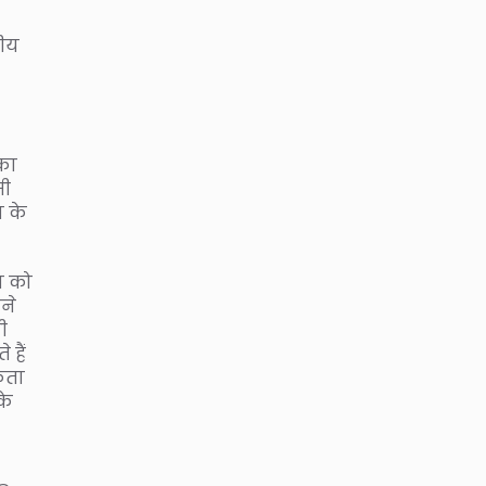
तीय
सका
सी
य के
न को
ने
ी
 हैं
कता
के