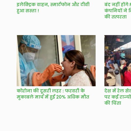
इलेक्ट्रिक वाहन, स्मार्टफोन और टीवी
बंद नहीं हों
हुआ सस्ता !
कंपनियों ने
की तत्परता
कोरोना की दूसरी लहर : फरवरी के
देश में रेल 
मुकाबले मार्च में हुई 20% अधिक मौत
पर कई राज्यों 
की चिंता