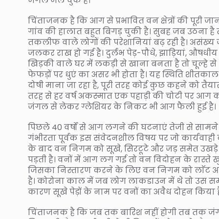
जंगल जल चुके हैं।
चिंताजनक है कि आग से प्रभावित वन क्षेत्रों की पूरी जा
गांव की हालात बहुत बिगड़ चुकी है। सुबह जब उठना है त
तकलीफ वाले लोगों की परेशानियां बढ़ रही है। असंख्य जंग
जलकर राख हो गई है। दुर्लभ पेड़-पौधे, झाड़ियां, औषधीय प
खिड़की वाले घर में लकड़ी से खाना बनता है तो चूल्हे से
फेफड़ों पर धुएं का असर भी होता है। यह स्थिति शीतका
दोषी माना जा रहा है, पूरी तरह कोई कुछ कहने को तैया
तरह से हर वर्ष अकस्मात एक पहाड़ी की चोटी पर आग का ध
जंगल से लेकर ग्लेशियर के निकट भी आग फैली हुई है।
पिछले 40 वर्षों से आग लगने की घटनाएं तेजी से साम
गंभीरता पूर्वक इस संवेदनशील विषय पर जो कार्यवाही 
के बाद वन निगम को सूखे, सिरटूटे और जड़ समेत उखड़े ह
पड़ती है। वनों में आग लग गई तो वन विदोहन के रास्ते खुल 
जिसका निस्तारण करने के लिए वन निगम को लाॅट आस
है। कोरोना काल में जब लोग लाकडाउन में थे तो उस सम
कारण सूखे पेड़ों के नाम पर वनों का अवैध दोहन किया है। 
चिंताजनक है कि जब तक बारिश नहीं होगी तब तक जंगल 