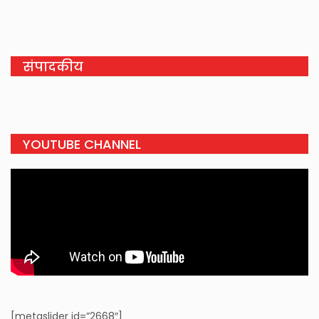
संपादकीय
YOUTUBE CHANNEL
[metaslider id=”2668″]