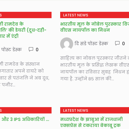
S
LATEST NEWS
मी रामदेव के
भारतीय मूल के नोबेल पुरस्कार वि
जलि’ की डेयरी (दूध-दही-
वीएस नायपॉल का निधन
में एंट्री
दि संडे पोस्ट डेस्क
0
े पोस्ट डेस्क
0
साहित्य का नोबल पुरस्कार जीतने 
मी रामदेव के संस्थान
भारतीय मूल के प्रसिद्ध लेखक वीए
 लगातार अपने दायरे को
नायपॉल का रविवार सुबह निधन ह
रुवार से पतंजलि ने अब दूध,
गया है. उन्होंने 85 साल की...
पनीर...
S
LATEST NEWS
IAS और 3 IPS अधिकारियों का
मध्यप्रदेश के झाबुआ में राजधानी
एक्सप्रेस से टकराया बेकाबू ट्रक