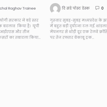
chal Raghav Trainee
दि संडे पोस्ट डेस्क
0
ें योगी सरकार ने बड़े स्तर
गुरूवार सुबह-सुबह मध्यप्रदेश के 
क बदलाव किया है। यूपी
में बहुत बड़ी दुर्घटना टल गई. थांडला
3 आईएएस और तीन
मेघनगर से थोड़ी दूर एक रेलवे क्रॉस
रों का तबादला किया...
पर तेज रफ्तार बेकाबू ट्रक...