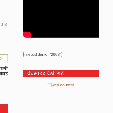
लवार
[metaslider id=”2668″]
वाली
वेबसाइट देखी गई
नकार