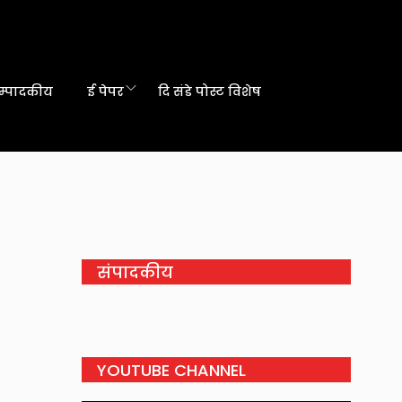
म्पादकीय
ई पेपर
दि संडे पोस्ट विशेष
संपादकीय
YOUTUBE CHANNEL