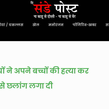
यां / चकल्लस
खेल
मनोरंजन
पॉजिटिव-खबर
स
 ने अपने बच्चों की हत्या कर
से छलांग लगा दी