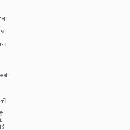
घटना
र
खों
श्रा
। सभी
 की
री
के
ोई