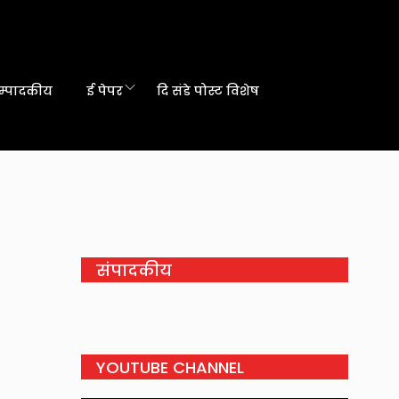
म्पादकीय
ई पेपर
दि संडे पोस्ट विशेष
संपादकीय
YOUTUBE CHANNEL