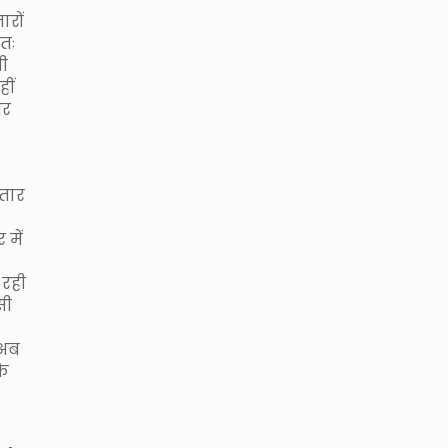
ारों
यतः
सी
हीं
ीर
कतार
में
 रही
सी
 अब
कि