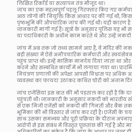
लिखित रिकाॅर्ड या सत्यापन तंत्र मौजूद था।
जांच का एक महत्वपूर्ण पहलू गिरफ्तार किए गए कर्मचार
आठ लोगों की नियुक्ति किस आधार पर की गई थी, किस
पृष्ठभूमि की औपचारिक जांच की गई थी। यही कारण है कि 
जानकारी मांगी गई है। सूत्रों के अनुसार पुलिस यह भ
या पदाधिकारी के अधीन काम करते थे और उन्हें नकदी सम्
जांच में अब तक जो तथ्य सामने आए हैं, वे मंदिर की नक
बड़ी संख्या में ऐसे अनौपचारिक कर्मचारी और स्वयंसेवक 
पहुंच प्राप्त थी। इन्हें मासिक मानदेय दिया जाता था
करने और सम्बंधित कार्यों में भी लगाया गया था। प्रारम्
नियंत्रण प्रणाली की अपेक्षा आपसी विश्वास पर अधिक 
व्यवस्था का फायदा उठाकर कथित चोरी को अंजाम दि
जांच एजेंसियां इस बात की भी पड़ताल कर रही हैं कि द
पहुंचती थी। जानकारी के अनुसार नकदी को भारतीय स्
से एक निजी एजेंसी को नकदी की गिनती और बैंक तक पह
भूमिका की भी विस्तार से जांच कर रही है। एजेंसी के चयन
साथ उसका समन्वय और पूरी प्रक्रिया के दौरान अपनाए ग
आरोपी से इस संबंध में विस्तृत पूछताछ की गई है और म
अधिकारियों का संकेत है कि जांच के आधार पर जल्द ही