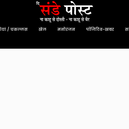
यां / चकल्लस
खेल
मनोरंजन
पॉजिटिव-खबर
स