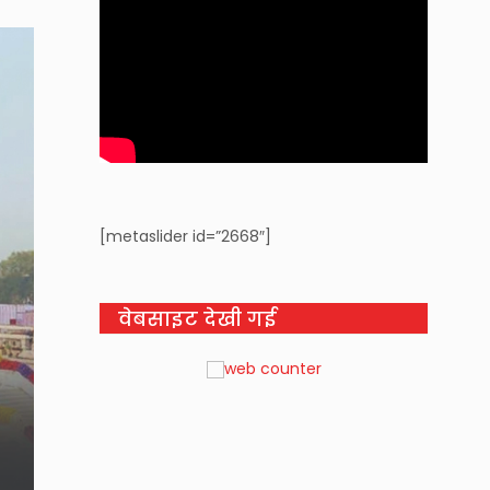
[metaslider id=”2668″]
वेबसाइट देखी गई