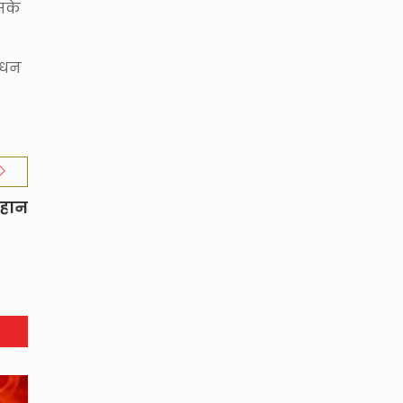
उसके
 धन
िहान