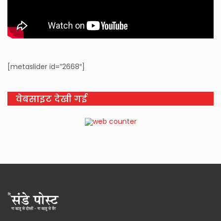
[metaslider id=”2668″]
वेबसाइट देखी गई