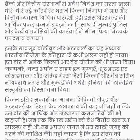
बैंकों और वित्तीय संस्थानों से अवैध निवेश का रास्ता खुला।
धीरे-धीरे बड़े काॅरपोरेट घराने फिल्म निर्माण में आए और
वित्तीय व्यवस्था अधिक पारदर्शी हुई। इससे अंडरवर्ल्ड की
आर्थिक पकड़ कमजोर पड़ने लगी। साथ ही मुम्बई पुलिस
और केंद्रीय एजेंसियों की कार्रवाई ने भी माफिया नेटवर्क
पर दबाव बढ़ाया।
इसके बावजूद बॉलीवुड और अंडरवर्ल्ड का यह अध्याय
भारतीय सिनेमा के इतिहास से कभी अलग नहीं हो पाया।
इस दौर ने अनेक फिल्मों और वेब सीरीज को भी जन्म दिया।
‘कम्पनी’, ‘वन्स अपॉन ए टाइम इन मुम्बई’, ‘शूटआउट एट
लोखंडवाला’ और ‘सेक्रेड गेम्स’ जैसी फिल्मों और वेब सीरीज
ने अपराध जगत और मुम्बई की अंधेरी दुनिया को लोकप्रिय
संस्कृति का हिस्सा बना दिया।
फिल्म इतिहासकारों का मानना है कि बॉलीवुड और
अंडरवर्ल्ड का रिश्ता केवल अपराध की कहानी नहीं बल्कि
उस दौर की आर्थिक और संस्थागत कमजोरियों की भी
कहानी है। जब एक विशाल उद्योग को वैध वित्तीय व्यवस्था
उपलब्ध नहीं थी, तब अपराध जगत ने उस खाली जगह को
भरने की कोशिश की। यही कारण है कि इस संबंध को