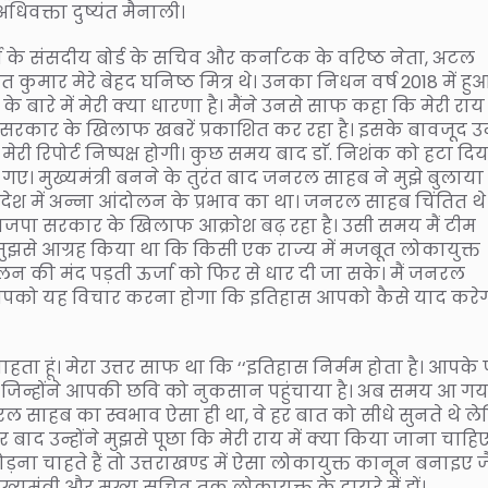
अधिवक्ता दुष्यंत मैनाली।
ी के संसदीय बोर्ड के सचिव और कर्नाटक के वरिष्ठ नेता, अटल
नंत कुमार मेरे बेहद घनिष्ठ मित्र थे। उनका निधन वर्ष 2018 में हु
बारे में मेरी क्या धारणा है। मैंने उनसे साफ कहा कि मेरी राय
र सरकार के खिलाफ खबरें प्रकाशित कर रहा है। इसके बावजूद उन्
 मेरी रिपोर्ट निष्पक्ष होगी। कुछ समय बाद डाॅ. निशंक को हटा दिय
ए। मुख्यमंत्री बनने के तुरंत बाद जनरल साहब ने मुझे बुलाय
 देश में अन्ना आंदोलन के प्रभाव का था। जनरल साहब चिंतित थ
ाजपा सरकार के खिलाफ आक्रोश बढ़ रहा है। उसी समय मैं टीम
ुझसे आग्रह किया था कि किसी एक राज्य में मजबूत लोकायुक्त
न की मंद पड़ती ऊर्जा को फिर से धार दी जा सके। मैं जनरल
ब आपको यह विचार करना होगा कि इतिहास आपको कैसे याद करे
ा हूं। मेरा उत्तर साफ था कि ‘‘इतिहास निर्मम होता है। आपके 
ैं जिन्होंने आपकी छवि को नुकसान पहुंचाया है। अब समय आ गया
नरल साहब का स्वभाव ऐसा ही था, वे हर बात को सीधे सुनते थे ल
बाद उन्होंने मुझसे पूछा कि मेरी राय में क्या किया जाना चाहिए
ा चाहते हैं तो उत्तराखण्ड में ऐसा लोकायुक्त कानून बनाइए 
्यमंत्री और मुख्य सचिव तक लोकायुक्त के दायरे में हों।