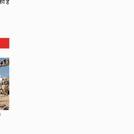
ा है
ल