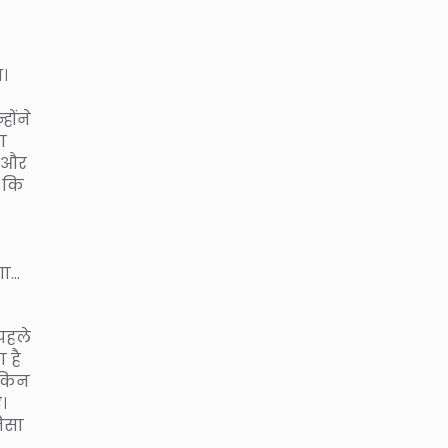
आ।
होंने
ा
ा और
े कि
गा…
पहले
 है
ेकिन
।
जैसा