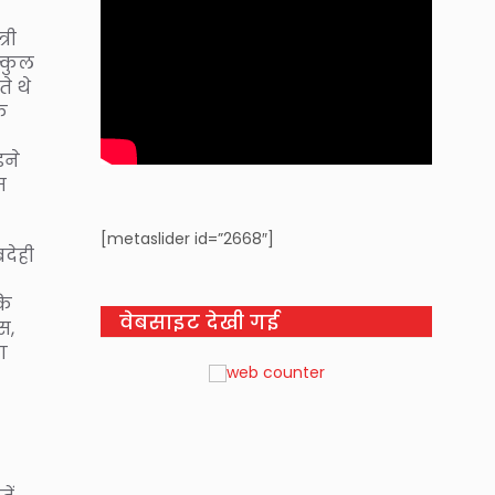
री
ल्कुल
े थे
े
ड़ने
म
[metaslider id=”2668″]
देही
कि
वेबसाइट देखी गई
स,
ा