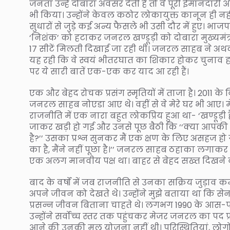
जनता उन्हें दोबारा अवसर देती है तो वे पूरी ईमानदारी
भी किया। उन्होंने केवल कठोर लोकायुक्त कानून ही न
सुधारों से जुड़े कई अन्य फैसले भी उसी दौर में हुए। 
‘निशंक’ को हटाकर जनरल खण्डूड़ी को दोबारा मुख्यमंत्री
17 सीटें मिलती दिखाई जा रही थीं। जनरल साहब ने अथ
यह रही कि वे स्वयं भीतरघात का शिकार होकर चुनाव ह
पर ये सारी बातें एक-एक कर याद आ रही हैं।
एक और बेहद रोचक प्रसंग स्मृतियों में ताजा है। 2011 के
जनरल साहब नोएडा आए थे। वहीं से वे मेरे घर भी आए। म
राजनीति में एक नारा बहुत लोकप्रिय हुआ था- ‘खण्डूड़ी
जाकर खड़ी हो गई और उनसे पूछ बैठी कि ‘‘क्या आपकी पा
है?’’ उसका प्रश्न सुनकर मैं एक क्षण के लिए असहज हो
का है, मैंने नहीं पूछा है।’’ जनरल साहब ठहाका लगाकर हं
एक अलग मानवीय पक्ष था। बाहर से बेहद सख्त दिखने वाल
बाद के वर्षों में जब राजनीति से उनका सक्रिय जुड़ाव 
अपने जीवन को देखते थे। उन्होंने मुझे बताया था कि सेन
प्रसन्न जीवन बिताना चाहते थे। लगभग 1990 के आस-पास
उन्होंने सर्वोच्च स्तर तक पहुंचकर मेजर जनरल का पद प्
आने की उनकी मूल योजना नहीं थी। परिस्थितियां, लोगों 