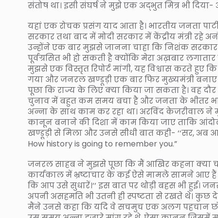
संतोष था। इसी संघर्ष ने मुझे एक अद्भुत मित्र भी दिया- 
यहां एक रोचक प्रसंग याद आता है। भारतीय जनता पार्ट
सरकार तथा बाद में मोदी सरकार में केंद्रीय मंत्री रहे अ
उन्होंने एक बार मुझसे जानना चाहा कि निशंक सरकार के 
पूर्वग्रसित भी हो सकती है क्योंकि मेरा अख़बार लगाता
मुझसे एक विस्तृत रिपोर्ट मांगी, यह विश्वास करते हुए कि
गया और जनरल खण्डूड़ी एक बार फिर मुख्यमंत्री बनाए ग
पूछा कि राज्य के लिए क्या किया जा सकता है। वह दौर
चुनाव में बहुत कम समय बचा है और जनता के भीतर भ
अन्ना के साथ काम कर रहा था। अरविंद केजरीवाल ने म
कानून बनाने की दिशा में काम किया जाए ताकि आंदोल
खण्डूड़ी से मिला और उनसे सीधी बात कही- ‘‘सर, अ
How history is going to remember you.”
जनरल साहब ने मुझसे पूछा कि मैं आखिर कहना क्या चाहत
कार्यकाल में भ्रष्टाचार के कई ऐसे मामले सामने आए ह
कि आप उसे सुधारें।’’ इस बात पर थोड़ी बहस भी हुई। ज
अपनी असहमति भी उतनी ही स्पष्टता से रखते थे। कुछ देर 
मैंने उनसे कहा कि यदि वे सचमुच एक अलग पहचान छोड़न
उस समय अन्ना हजारे मांग रहे थे, ऐसा कानून जिसमें मुख