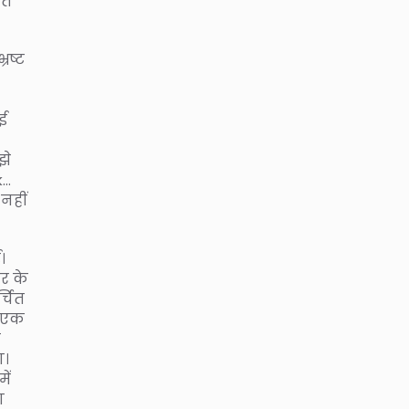
ें
रष्ट
ई
झे
k…
 नहीं
।
र के
्चित
ह एक
े
ा।
ें
ा