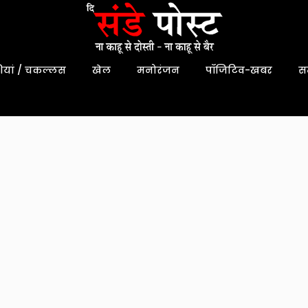
यां / चकल्लस
खेल
मनोरंजन
पॉजिटिव-खबर
स