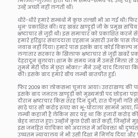
मिलना-जुलना होता था। मैं समय-समय पर उन्हें यह बताता
उन्हें अच्छी नहीं लगती थीं।
धीरे-धीरे हमारे सम्बंधों में कुछ तल्खी भी आ गई थी।
धुन’ प्रकाशित की। यह खबर खण्डूड़ी जी के प्रमुख सच
भ्रष्टाचार से जुड़ी थी। इस समाचार को प्रकाशित करने स
हमारे हरिद्वार संवाददाता एहसान अंसारी उनके पास 
जवाब नहीं दिया। हमारे पास इसके बाद कोई विकल्प नह
लगातार सरकार के खिलाफ भ्रष्टाचार से जुड़ी खबरें प्रक
देहरादून बुलाया। शाम के समय जब मैं उनसे मिला तो उन
तुमने मेरी पीठ में छुरा भोंका।’’ मैंने उन्हें याद दिल
की। इसके बाद हमारे बीच लम्बी बातचीत हुई।
फिर 2009 का लोकसभा चुनाव आया। उत्तराखण्ड की पांचो
इसके बाद जनरल खण्डूड़ी को मुख्यमंत्री पद छोड़ना पड़ा
दौरान भ्रष्टाचार किस तरह दिन दूनी, रात चैगुनी गति स
साढ़े चार सौ करोड़ रुपए का भू-घोटाला सामने आया, जिस
लम्बी कहानी है लेकिन सार यह था कि हजारों करोड़ की
बेहद नाराज हुए। उन्होंने कुछ ऐसी बातें कहीं, जिन्हों
इस जनहित याचिका को अदालत में अधिवक्ता श्री दुष्यंत 
उच्चतम न्यायालय ने भी उसी दिशा में निर्णय दिया औ