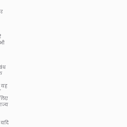
और
े
भी
बंध
ठक
र यह
ई
 लिए
ाज्य
ि यदि