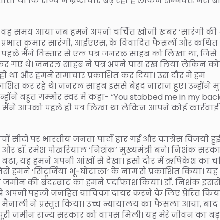
 था कि राज्य में भ्रष्टाचार बढ़ रहा है लेकिन सम्भवतः मेरी बात
 फिर वह समय आया जब हमने अपनी चर्चित खोजी खबर ‘सारंगी की भ्
िव प्रभात कुमार सारंगी, आईएएस, के विवादित फैसलों और कथित
े पहले मैंने विस्तार से एक पत्र जनरल साहब को लिखा था, जिसे
लेकर गए थे। जनरल साहब ने पत्र अपने पास रख लिया लेकिन को
ीं था और हमने समाचार प्रकाशित कर दिया। उस दौर में हम
ाशित कर रहे थे। जनरल साहब इससे बेहद नाराज हुए। उन्होंने मु
्होंने बहुत गम्भीर स्वर में कहा- “You stabbed me in my bac
ाया कि मैंने आपको पहले ही पत्र लिखा था लेकिन आपने कोई कार्रवाई
ं सीटों पर भारतीय जनता पार्टी हार गई और कांग्रेस विजयी हुई
 और डाॅ. रमेश पोखरियाल ‘निशंक’ मुख्यमंत्री बने। निशंक सरका
े बढ़ा, यह हमने अपनी आंखों से देखा। इसी दौर में ऋषिकेश का चर
े हमने ‘सिटूर्जिया भू-घोटाला’ के नाम से प्रकाशित किया। य
 जमीन की बंदरबांट का हमने पर्दाफाश किया। डाॅ. निशंक इसस
ने मुझे अपनी पहली जनहित याचिका दायर करने के लिए प्रेरित किय
मैनाली ने प्रस्तुत किया। उच्च न्यायालय का फैसला आया, बाद म
र पूरी जमीन राज्य सरकार को वापस मिली। यह मेरे जीवन का बड़