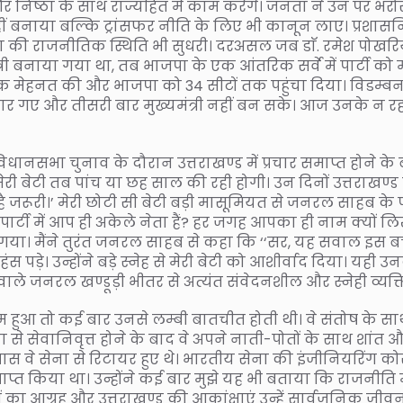
 और निष्ठा के साथ राज्यहित में काम करेंगे। जनता ने उन पर भरो
हीं बनाया बल्कि ट्रांसफर नीति के लिए भी कानून लाए। प्रशा
भाजपा की राजनीतिक स्थिति भी सुधरी। दरअसल जब डाॅ. रमेश पोखर
 बनाया गया था, तब भाजपा के एक आंतरिक सर्वे में पार्टी को म
क मेहनत की और भाजपा को 34 सीटों तक पहुंचा दिया। विडम्बन
ार गए और तीसरी बार मुख्यमंत्री नहीं बन सके। आज उनके न र
 विधानसभा चुनाव के दौरान उत्तराखण्ड में प्रचार समाप्त होने के
ेरी बेटी तब पांच या छह साल की रही होगी। उन दिनों उत्तराखण्ड
 है जरूरी।’ मेरी छोटी सी बेटी बड़ी मासूमियत से जनरल साहब के
र्टी में आप ही अकेले नेता हैं? हर जगह आपका ही नाम क्यों ल
 गया। मैंने तुरंत जनरल साहब से कहा कि ‘‘सर, यह सवाल इस बच
स पड़े। उन्होंने बड़े स्नेह से मेरी बेटी को आशीर्वाद दिया। यही उ
े जनरल खण्डूड़ी भीतर से अत्यंत संवेदनशील और स्नेही व्यक्ति
कम हुआ तो कई बार उनसे लम्बी बातचीत होती थी। वे संतोष के स
ा से सेवानिवृत्त होने के बाद वे अपने नाती-पोतों के साथ शांत 
 वे सेना से रिटायर हुए थे। भारतीय सेना की इंजीनियरिंग कोर 
राप्त किया था। उन्होंने कई बार मुझे यह भी बताया कि राजनीति म
का आग्रह और उत्तराखण्ड की आकांक्षाएं उन्हें सार्वजनिक जीवन 