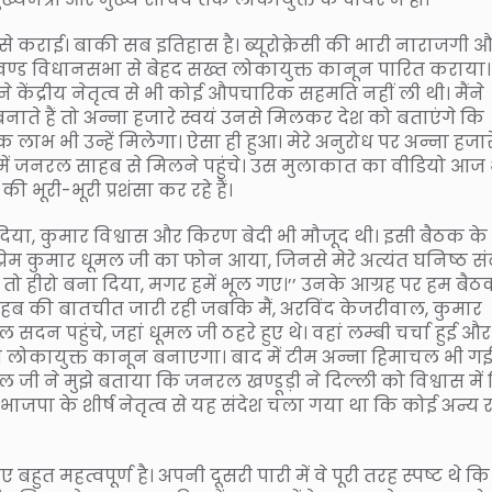
 कराई। बाकी सब इतिहास है। ब्यूरोक्रेसी की भारी नाराजगी 
खण्ड विधानसभा से बेहद सख्त लोकायुक्त कानून पारित कराया।
े केंद्रीय नेतृत्व से भी कोई औपचारिक सहमति नहीं ली थी। मैंने
ते हैं तो अन्ना हजारे स्वयं उनसे मिलकर देश को बताएंगे कि
भ भी उन्हें मिलेगा। ऐसा ही हुआ। मेरे अनुरोध पर अन्ना हजार
 में जनरल साहब से मिलने पहुंचे। उस मुलाकात का वीडियो आज 
 भूरी-भूरी प्रशंसा कर रहे हैं।
िया, कुमार विश्वास और किरण बेदी भी मौजूद थी। इसी बैठक के
 प्रेम कुमार धूमल जी का फोन आया, जिनसे मेरे अत्यंत घनिष्ठ सं
को तो हीरो बना दिया, मगर हमें भूल गए।’’ उनके आग्रह पर हम बै
ब की बातचीत जारी रही जबकि मैं, अरविंद केजरीवाल, कुमार
न पहुंचे, जहां धूमल जी ठहरे हुए थे। वहां लम्बी चर्चा हुई औ
लोकायुक्त कानून बनाएगा। बाद में टीम अन्ना हिमाचल भी ग
ी ने मुझे बताया कि जनरल खण्डूड़ी ने दिल्ली को विश्वास में
पा के शीर्ष नेतृत्व से यह संदेश चला गया था कि कोई अन्य र
हुत महत्वपूर्ण है। अपनी दूसरी पारी में वे पूरी तरह स्पष्ट थे क