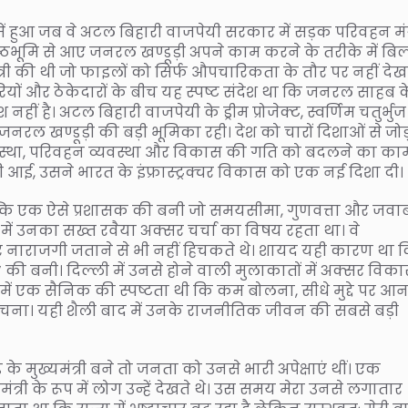
में हुआ जब वे अटल बिहारी वाजपेयी सरकार में सड़क परिवहन मंत्
 पृष्ठभूमि से आए जनरल खण्डूड़ी अपने काम करने के तरीके में बि
त्री की थी जो फाइलों को सिर्फ औपचारिकता के तौर पर नहीं देखत
ियों और ठेकेदारों के बीच यह स्पष्ट संदेश था कि जनरल साहब क
 है। अटल बिहारी वाजपेयी के ड्रीम प्रोजेक्ट, स्वर्णिम चतुर्भुज
रल खण्डूड़ी की बड़ी भूमिका रही। देश को चारों दिशाओं से जो
्यवस्था, परिवहन व्यवस्था और विकास की गति को बदलने का का
तेजी आई, उसने भारत के इंफ्रास्ट्रक्चर विकास को एक नई दिशा दी।
ल्कि एक ऐसे प्रशासक की बनी जो समयसीमा, गुणवत्ता और जवाब
में उनका सख्त रवैया अक्सर चर्चा का विषय रहता था। वे
पर नाराजगी जताने से भी नहीं हिचकते थे। शायद यही कारण था 
 की बनी। दिल्ली में उनसे होने वाली मुलाकातों में अक्सर विका
नमें एक सैनिक की स्पष्टता थी कि कम बोलना, सीधे मुद्दे पर आन
बचना। यही शैली बाद में उनके राजनीतिक जीवन की सबसे बड़ी
 के मुख्यमंत्री बने तो जनता को उनसे भारी अपेक्षाएं थीं। एक
री के रूप में लोग उन्हें देखते थे। उस समय मेरा उनसे लगातार