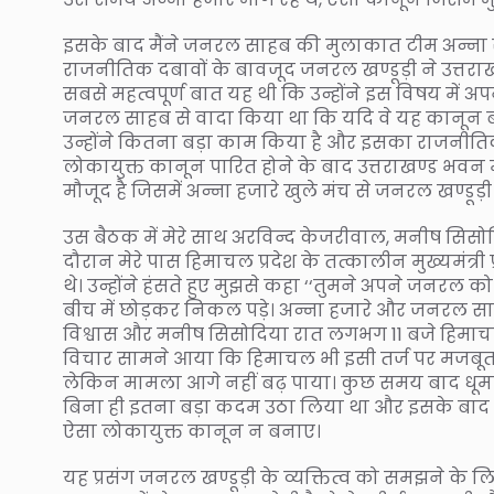
इसके बाद मैंने जनरल साहब की मुलाकात टीम अन्ना से
राजनीतिक दबावों के बावजूद जनरल खण्डूड़ी ने उत्तरा
सबसे महत्वपूर्ण बात यह थी कि उन्होंने इस विषय में अपन
जनरल साहब से वादा किया था कि यदि वे यह कानून बना
उन्होंने कितना बड़ा काम किया है और इसका राजनीतिक ला
लोकायुक्त कानून पारित होने के बाद उत्तराखण्ड भवन
मौजूद है जिसमें अन्ना हजारे खुले मंच से जनरल खण्डूड़ी की
उस बैठक में मेरे साथ अरविन्द केजरीवाल, मनीष सिसोद
दौरान मेरे पास हिमाचल प्रदेश के तत्कालीन मुख्यमंत्री
थे। उन्होंने हंसते हुए मुझसे कहा ‘‘तुमने अपने जनरल 
बीच में छोड़कर निकल पड़े। अन्ना हजारे और जनरल साह
विश्वास और मनीष सिसोदिया रात लगभग 11 बजे हिमाचल सद
विचार सामने आया कि हिमाचल भी इसी तर्ज पर मजबूत 
लेकिन मामला आगे नहीं बढ़ पाया। कुछ समय बाद धूमल ज
बिना ही इतना बड़ा कदम उठा लिया था और इसके बाद भाज
ऐसा लोकायुक्त कानून न बनाए।
यह प्रसंग जनरल खण्डूड़ी के व्यक्तित्व को समझने के लिए ब