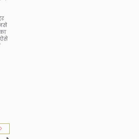
हर
उनसे
 का
 ऐसे
ी