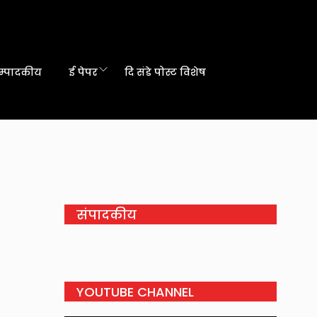
म्पादकीय
ई पेपर
दि संडे पोस्ट विशेष
संपादकीय
YOUTUBE CHANNEL