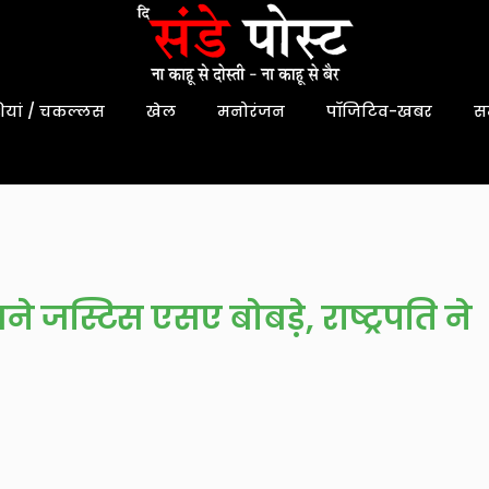
यां / चकल्लस
खेल
मनोरंजन
पॉजिटिव-खबर
स
ने जस्टिस एसए बोबड़े, राष्ट्रपति ने