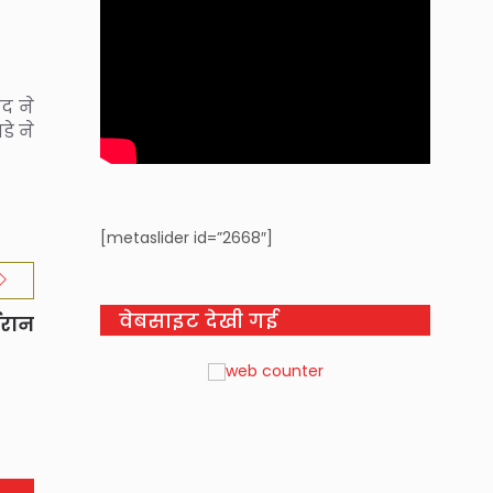
ंद ने
डे ने
[metaslider id=”2668″]
वेबसाइट देखी गई
ईरान