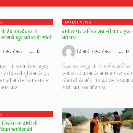
S
LATEST NEWS
के हेड कांस्‍टेबल ने
राफेल पर अनिल अंबानी का राहुल ग
सामने खुद को मारी गोली
को पत्र
े पोस्ट डेस्क
0
दि संडे पोस्ट डेस्क
0
वालय के सामनेआज सुबह
रिलायंस समूह के चेयरमैन अनिल
गई। दिल्‍ली पुलिस के हेड
अंबानी ने फ्रांस के साथ राफेल लड़ा
 अपनी सर्विस रिवाल्‍वर से
विमानों के सौदे पर कांग्रेस अध्यक्ष 
मार कर...
गांधी को एक और पत्र...
S
ने निर्भया के दोषी की
याचिका खारिज की