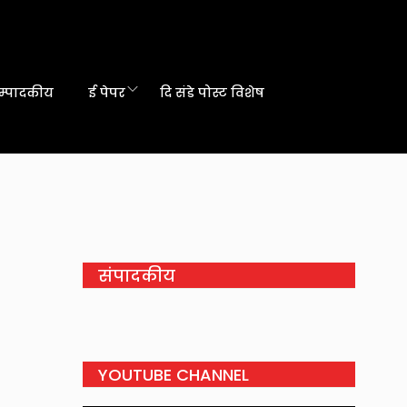
म्पादकीय
ई पेपर
दि संडे पोस्ट विशेष
संपादकीय
YOUTUBE CHANNEL