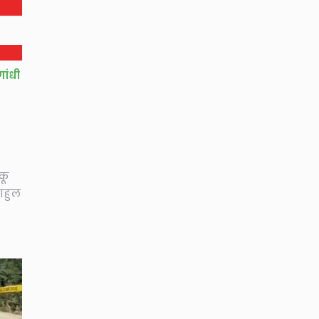
ांधी
कू
राहुल