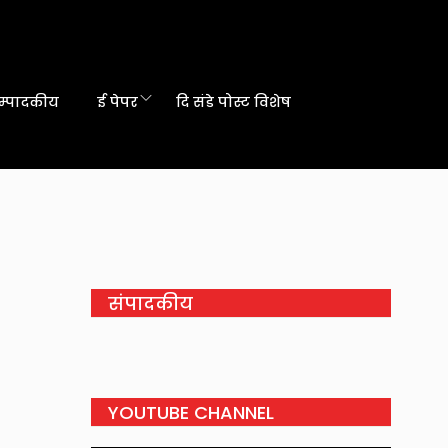
म्पादकीय
ई पेपर
दि संडे पोस्ट विशेष
संपादकीय
YOUTUBE CHANNEL