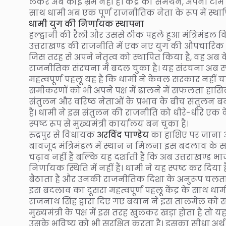
लेकर अब कोई भ्रम नहीं है। केंद्र का समर्थन, अपनी टी
साथ धामी अब एक पूर्ण राजनीतिक नेता के रूप में स्थापित
धामी युग की निर्णायक स्थापना
हल्द्वानी की रैली और उससे ठीक पहले हुआ मंत्रिमंडल
उत्तराखण्ड की राजनीति में एक नए युग की औपचारिक घोषणा 
जिस तरह से अपने नेतृत्व को स्थापित किया है, वह
राजनीतिक संरचना में बदल चुका है। यह संरचना अब स्पष्ट
महत्वपूर्ण पहलू यह है कि धामी ने केवल सरकार नहीं
समीकरणों को भी अपने पक्ष में ढालने में सफलता हासिल 
संतुलन और वरिष्ठ नेताओं के प्रभाव के बीच संतुल
है। धामी ने इस संतुलन की राजनीति को धीरे-धीरे एक केंद्र
स्पष्ट रूप से मुख्यमंत्री कार्यालय बन चुका है।
रुद्रपुर से विधायक
अरविंद पाण्डेय
का हाशिए पर जाना 
बावजूद मंत्रिमंडल में स्थान न मिलना इस बदलाव के सब
चढ़ाव नहीं हैं बल्कि यह दर्शाती हैं कि अब उत्तराखण्ड भा
निर्णायक स्थिति में नहीं हैं। धामी ने यह स्पष्ट कर द
बैठाता है और उनकी राजनीतिक दिशा के अनुरूप चलता 
इस बदलाव का दूसरा महत्वपूर्ण पहलू केंद्र के साथ धामी का
राजनाथ सिंह द्वारा दिए गए बयान ने इस तालमेल को सार्
मुख्यमंत्री के पक्ष में इस तरह खुलकर खड़ा होता है त
उसके भविष्य को भी सुरक्षित करता है। इसका सीधा अर्थ