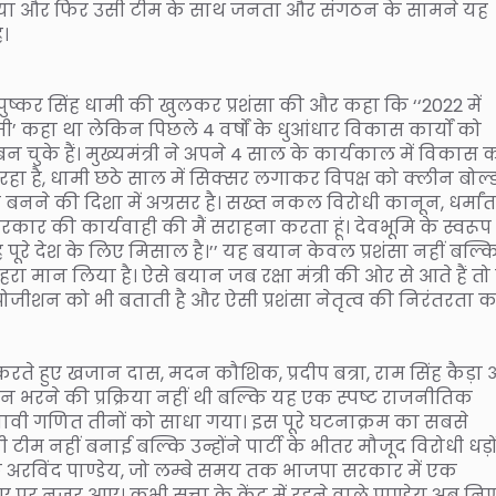
दिया और फिर उसी टीम के साथ जनता और संगठन के सामने यह
ै।
 पुष्कर सिंह धामी की खुलकर प्रशंसा की और कहा कि ‘‘2022 में
’ कहा था लेकिन पिछले 4 वर्षों के धुआंधार विकास कार्यों को
चुके हैं। मुख्यमंत्री ने अपने 4 साल के कार्यकाल में विकास 
रहा है, धामी छठे साल में सिक्सर लगाकर विपक्ष को क्लीन बोल्
 बनने की दिशा में अग्रसर है। सख्त नकल विरोधी कानून, धर्मा
ार की कार्यवाही की मैं सराहना करता हूं। देवभूमि के स्वरूप
पूरे देश के लिए मिसाल है।’’ यह बयान केवल प्रशंसा नहीं बल्क
ेहरा मान लिया है। ऐसे बयान जब रक्षा मंत्री की ओर से आते हैं तो 
पोजीशन को भी बताती है और ऐसी प्रशंसा नेतृत्व की निरंतरता क
 करते हुए खजान दास, मदन कौशिक, प्रदीप बत्रा, राम सिंह कैड़ा
 भरने की प्रक्रिया नहीं थी बल्कि यह एक स्पष्ट राजनीतिक
 चुनावी गणित तीनों को साधा गया। इस पूरे घटनाक्रम का सबसे
ी टीम नहीं बनाई बल्कि उन्होंने पार्टी के भीतर मौजूद विरोधी धड़ो
धायक अरविंद पाण्डेय, जो लम्बे समय तक भाजपा सरकार में एक
ाशिए पर नजर आए। कभी सत्ता के केंद्र में रहने वाले पाण्डेय अब निर