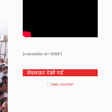
[metaslider id=”2668″]
वेबसाइट देखी गई