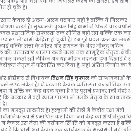
म पर पकड़ और विरोधियों को नियंत्रित करने की क्षमता, इन तीनों
 हो चुके हैं।
 विस्तार केवल दो अलग-अलग घटनाएं नहीं हैं बल्कि ये मिलकर
करते हैं। मुख्यमंत्री पुष्कर सिंह धामी ने पिछले चार वर्षों में
 अब केवल प्रशासनिक सफलता तक सीमित नहीं रहा बल्कि एक व्
 रूप से ‘धामी केंद्रित’ हो चुकी है। इस पूरे घटनाक्रम का सबसे
 चलाई बल्कि सत्ता के भीतर और संगठन के अंदर मौजूद जटिल
की। उत्तराखण्ड भाजपा लम्बे समय तक सामूहिक नेतृत्व, क्षेत्र
न बनाकर चलती रही लेकिन अब यह मॉडल बदलता हुआ दिखाई दे र
ीकृत नेतृत्व में परिवर्तित कर दिया है, जहां अंतिम निर्णय का कें
और डीडीहाट से विधायक
बिशन सिंह चुफाल
को सम्भावनाओं के
से स्पष्ट संकेत हैं। ये घटनाएं केवल व्यक्तिगत राजनीतिक उत
जपा में शक्ति का केंद्र बदल चुका है और पुराने प्रभावशाली चेहरे
िया है कि सरकार में वही स्थान पाएगा जो उनके नेतृत्व के साथ ता
है।
 मजबूत तालमेल है। हल्द्वानी की रैली में केंद्रीय रक्षा मंत्री
वजनिक रूप से प्रमाणित कर दिया। जब केंद्र का शीर्ष नेतृत्व 
ो यह न केवल उस नेता की वर्तमान स्थिति को मजबूत करता है बल्
 यह है कि धामी अब केवल एक कार्यकाल के मुख्यमंत्री नहीं बल