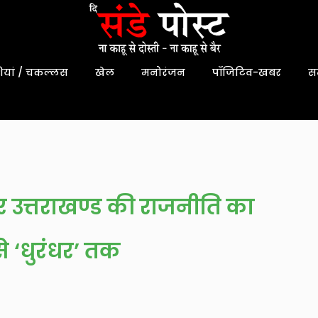
यां / चकल्लस
खेल
मनोरंजन
पॉजिटिव-खबर
स
 उत्तराखण्ड की राजनीति का
े ‘धुरंधर’ तक