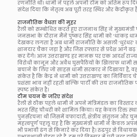
रणनीति थी। धामी ने पहले अपनी टीम को अंतिम रूप 
संदेश दिया कि नेतृत्व अब पूरी तरह स्थिर और केंद्रीकृत ह
राजनीतिक वैधता की मुहर
रैली को सम्बोधित करते हुए राजनाथ सिंह ने मुख्यमंत्री
जनसभा के दौरान मैंने पुष्कर सिंह धामी को ‘धाकड़ धामी
देखकर लगता है अब धामी राजनीति के असली ‘धुरंधर’ बन 
शानदार चैका जड़ा है और जिस रफ्तार से प्रदेश आगे बढ़ 
कर देंगे। आज उत्तराखण्ड हर मानक पर एक आदर्श राज्य
विरोधी कानून और अवैध घुसपैठियों के खिलाफ धामी सरक
बचाने के लिए जो साहस धामी सरकार ने दिखाया है, वह 
संकेत है कि केंद्र ने धामी को उत्तराखण्ड का निर्विवाद च
प्रशंसा भाव नहीं रहती बल्कि पार्टी की तय राजनीतिक 
स्पष्ट संकेत है।
टीम चयन के जरिए संदेश
रैली से ठीक पहले धामी ने अपने मंत्रिमंडल का विस्तार
भरत सिंह चौधरी को शामिल किया। यह केवल रिक्त स्थान
पुनर्संरचना थी जिसमें वफादारी, क्षेत्रीय संतुलन और
महत्वपूर्ण पहलू यह है कि मुख्यमंत्री धामी ने केवल अपन
भी प्रभावी ढंग से किनारे कर दिया है। रुद्रपुर से वि
प्रभावशाली चेहरा रहे हैं, इस पूरे विस्तार में पूरी तरह ह