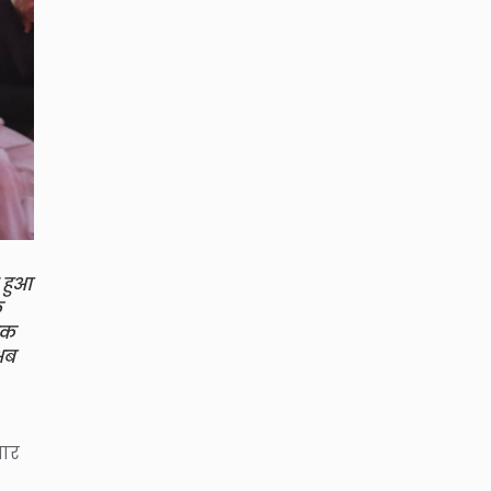
े हुआ
क
ामक
 अब
तार