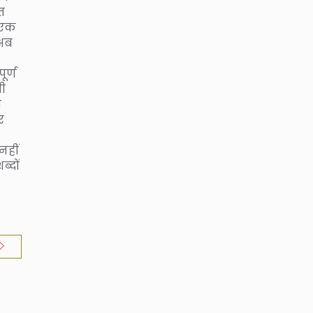
त
 एक
 अब
ूर्ण
सी
ी
र
नहीं
्दों