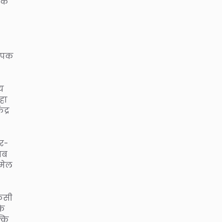
 के
यापक
ीय
हा
द्र
ार-
 अब
लमेल
किसी
कि
्कि