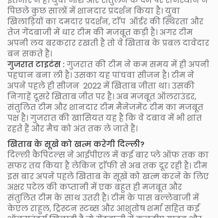
इंतजार में है। युवा जोश और संतुलन के दम पर राजस्थान ने
पिछले कुछ सालों में शानदार प्रदर्शन किया है। युवा
खिलाड़ियों का दमदार प्रदर्शन, टाॅप ऑर्डर की स्थिरता और
तेज गेंदबाजी में धार टीम की मजबूत कड़ी है। अगर टीम
अपनी लय बरकरार रखती है तो वे खिताब के प्रबल दावेदार
बन सकते हैं।
गुजरात टाइटंस :
गुजरात की टीम ने कम समय में ही अपनी
पहचान बना ली है। उसका यह पांचवा सीजन है। टीम ने
अपने पहले ही सीजन 2022 में खिताब जीता था। उसकी
निगाहें दूसरे खिताब जीत पर है। अब मजबूत ऑलराउंडर,
संतुलित टीम और शानदार टीम मैनेजमेंट टीम का मजबूत
पक्ष है। गुजरात की खासियत यह है कि वे दबाव में भी शांत
रहते हैं और मैच को अंत तक ले जाते हैं।
खिताब के सूखे को खत्म करेगी दिल्ली?
दिल्ली कैपिटल्स ने आईपीएल में कई बार प्ले ऑफ तक का
सफर तय किया है लेकिन ट्राॅफी से अब तक दूर रही है। टीम
इस बार अपने पहले खिताब के सूखे को खत्म करने के लिए
अक्षर पटेल की कप्तानी में एक बहुत ही मजबूत और
संतुलित टीम के साथ उतरी है। टीम के पास बल्लेबाजी में
केएल राहुल, ट्रिस्टन स्टब्स और आशुतोष शर्मा सहित कई