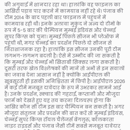
की अगुवाई में शानदार रहा था। हालांकि वह फाइनल का
आखिरी पड़ाव पार करने में कामयाब नहीं रहे थे। पंजाब की
टीम 2014 के बाद पहली बार फाइनल में पहुंचने में
कामयाब रही थी। इनके अलावा मुकुंद ने अन्य दो टीमों के
रूप में 5-5 बार की चैम्पियन मुम्बई इंडियंस और चेन्नई
सुपर किंग्स को चुना। मुम्बई पिछले सीजन भी प्लेऑफ में
पहुंची थी, मगर चेन्नई का प्रदर्शन पिछले दो सीजन से
निराशाजनक रहा है। हालांकि इस सीजन उनकी पूरी टीम
लगभग-लगभग बदली है। ऐसे में उम्मीद की जा सकती है
कि मुम्बई और चेन्नई भी खिताबी सिक्सर लगा सकती है।
दूसरी तरफ खेल विश्लेषकों की मानें तो अभी से इन सवालों
का जवाब देना आसान नहीं है क्योंकि आईपीएल की
खूबसूरती ही इसकी अनिश्चितता में छिपी है। आईपीएल 2026
में कई टीमें मजबूत दावेदार के रूप में उभरकर सामने आई
हैं। उनके प्रदर्शन, स्क्वाड की गहराई, कप्तानी और मौजूदा
फार्म को देखते हुए यह तय करना दिलचस्प होगा कि
आखिर कौन सी टीम इस बार चैम्पियन बन सकती है। अगर
मौजूदा संतुलन और प्रदर्शन की बात करें तो मुम्बई इंडियंस,
चेन्नई सुपर किंग्स रॉयल चैलेंजर्स बेंगलुरु, कोलकाता
नाइट राइडर्स और पंजाब जैसी टीमें सबसे मजबूत दावेदार