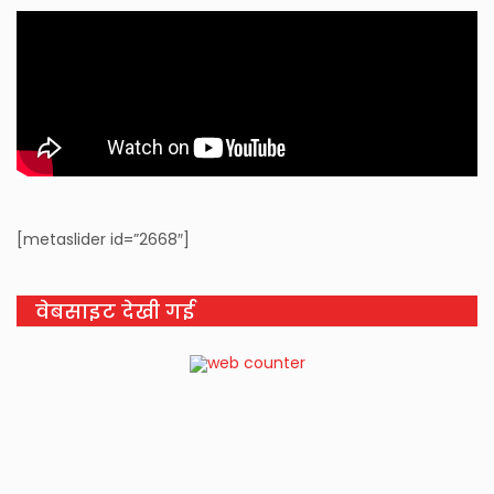
[metaslider id=”2668″]
वेबसाइट देखी गई