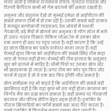
नजर आती हैं लेकिन राजस्थान राॅयल, गुजरात टाइटंस और
दिल्ली कैपिटल कभी भी गेम बदलने की क्षमता रखती हैं।
अनुभव और संतुलन देखें तो मुम्बई हमेशा से आईपीएल की
सबसे सफल टीमों में से एक रही है। उनकी सबसे बड़ी ताकत
है मजबूत बल्लेबाजी लाइनअप, डेथ ओवर्स में प्रभावी
गेंदबाजी, बड़े मैचों में खेलने का अनुभव। वे लीग स्टेज में भले
ही उतार-चढ़ाव दिखाएं लेकिन प्लेआॅफ में उनका खेल
एक अलग ही स्तर पर पहुंच जाता है। यही कारण है कि उन्हें
हर साल खिताब का प्रबल दावेदार माना जाता है। वहीं
चेन्नई सुपर किंग्स को आईपीएल की सबसे स्थिर टीम कहा
जाए तो गलत नहीं होगा। चेन्नई की टीम हालात के अनुसार
खुद को ढालने में माहिर है। धीमी पिचों पर उनका खेल और
भी खतरनाक हो जाता है। अगर टीम का कोर ग्रुप फिट और
फार्म में रहता है तो वे एक बार फिर ट्रॉफी जीत सकते हैं।
खेल समीक्षक यह भी कहते हैं कि आईपीएल की सबसे बड़ी
खासियत यही है कि यहां कुछ भी तय नहीं होता। कप्तान का
निर्णय मैच का रुख बदल सकता है। सही समय पर गेंदबाजी
बदलाव और फील्ड सेटिंग बेहद अहम होती है। टूर्नामेंट के
दौरान खिलाड़ियों का फाॅर्म सबसे बड़ा अंतर पैदा करता है।
लम्बे टूर्नामेंट में फिटनेस बनाए रखना बेहद जरूरी है।