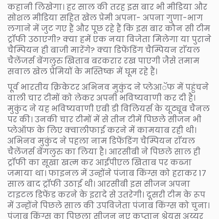
कहानी लिखेगा। हर साल की तरह इस बार भी मीडिया और
सोशल मीडिया सहित खेल प्रेमी अपना- अपना गुणा-भाग
लगाने में जुट गए हैं और पूछ रहे हैं कि इस बार कौन सी टीम
ट्रॉफी उठाएगी? क्या हमें एक नया विजेता मिलेगा या पुराने
चैम्पियन ही बाजी मारेंगे? क्या डिफेंडिंग चैम्पियन राॅयल
चैलेंजर्स बेंगलुरु खिताब बरकरार रख पाएगी जैसे तमाम
सवाल खेल प्रेमियों के मस्तिष्क में घूम रहे हैं।
पूर्व भारतीय क्रिकेटर अभिनव मुकुंद ने प्लेआॅफ में पहुंचने
वाली चार टीमों को लेकर अपनी भविष्यवाणी कर दी है।
मुकुंद ने यह भविष्यवाणी एबी डी विलियर्स के यूट्यूब चैनल
पर की। उनकी चार टीमों में से तीन टीमें पिछले सीजन भी
प्लेऑफ के लिए क्वालीफाई करने में कामयाब रही थी।
अभिनव मुकुंद ने पहला नाम डिफेंडिंग चैम्पियन राॅयल
चैलेंजर्स बेंगलुरु का लिया है। आरसीबी ने पिछले साल ही
ट्रॉफी का सूखा खत्म कर आईपीएल खिताब पर कब्जा
जमाया था। फाइनल में उन्होंने पंजाब किंग्स को हराकर 17
साल बाद ट्रॉफी उठाई थी। आरसीबी इस सीजन अपना
टाइटल डिफेंड करने के इरादे से उतरेगी। दूसरी टीम के रूप
में उन्होंने पिछले साल की उपविजेता पंजाब किंग्स को चुना।
पंजाब किंग्स का पिछला सीजन नए कप्तान श्रेयस अय्यर