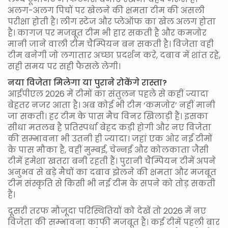
अलग-अलग पिचों पर खेलने की क्षमता टीम की असली
परीक्षा होती है। लीग स्टेज और प्लेऑफ का खेल अलग होता
है। कागज पर मजबूत टीम भी हार सकती है और कमजोर
मानी जाने वाली टीम चैम्पियन बन सकती है। विजेता वही
टीम बनेगी जो लगातार अच्छा प्रदर्शन करे, दबाव में शांत रहे,
सही समय पर सही फैसले लेगी।
नया विजेता मिलेगा या पुराने रोकेंगे रास्ता?
आईपीएल 2026 में टीमों का संतुलन पहले से कहीं ज्यादा
बेहतर नजर आता है। अब कोई भी टीम ‘कमजोर’ नहीं मानी
जा सकती। हर टीम के पास मैच विनर खिलाड़ी हैं। इसका
सीधा मतलब है प्रतिस्पर्धा बेहद कड़ी होगी और नए विजेता
की सम्भावना भी उतनी ही ज्यादा। जहां एक ओर नई टीमों
के पास मौका है, वहीं मुम्बई, चेन्नई और कोलकाता जैसी
टीमें हमेशा खतरा बनी रहती हैं। पुरानी चैम्पियन टीमें अपने
अनुभव से बड़े मैचों का दबाव झेलने की क्षमता और मजबूत
टीम संस्कृति से किसी भी नई टीम के सपने को तोड़ सकती
हैं।
दूसरी तरफ मौजूदा परिस्थितियों को देखें तो 2026 में नए
विजेता की सम्भावना काफी मजबूत है। कई टीमें पहली बार