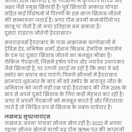
ऑलराउंडर्स खिलाड़ी हैं तो गेंदबाजी में कुलदीप यादव और
अक्षर जैसे प्रमुख खिलाड़ी हैं। पूर्व खिलाड़ी आकाश चोपड़ा
सहित कई विशेषज्ञों ने दिल्ली के इस साल खिताब जीतने
की सम्भावना जताई है। अगर टीम अपनी कमजोरियों पर
काबू पा लेती है तो नया इतिहास बन सकता है।
दूसरा टाइटल जीतेगी हैदराबाद?
सनराइजर्स हैदराबाद के पास आक्रामक बल्लेबाजी में
ट्रेविस हेड, अभिषेक शर्मा, ईशान किशन, हेनरिक क्लासेन
के दम पर दूसरा खिताब जीतने का मजबूत मौका है।
लेकिन गेंदबाजी, जिसमें हर्षल पटेल और जयदेव उनादकट
जैसे खिलाड़ी हैं, पर उंगली उठाई जा रही है कि क्या वे बड़े
स्कोर का बचाव कर पाएंगे। पिछले सीजनों में हैदराबाद
शानदार शुरुआत के बाद भी बड़े स्कोर के बावजूद जीत के
अभियान को जारी नहीं रख पाई। हैदराबाद की टीम 2016 के
बाद से अपने दूसरे खिताब के लिए कड़ी मेहनत कर रही है।
अगर वे अपनी गेंदबाजी को मजबूत करते हैं और निरंतरता
लाते हैं तो निश्चित रूप से खिताब के प्रबल दावेदार हैं।
लखनऊ सुपरजायंट्स
लखनऊ अपना पांचवां सीजन खेल रही है। 2022 में अपना
पहला सीजन खेलने वाली यह टीम ऋषभ पंत की कप्तानी