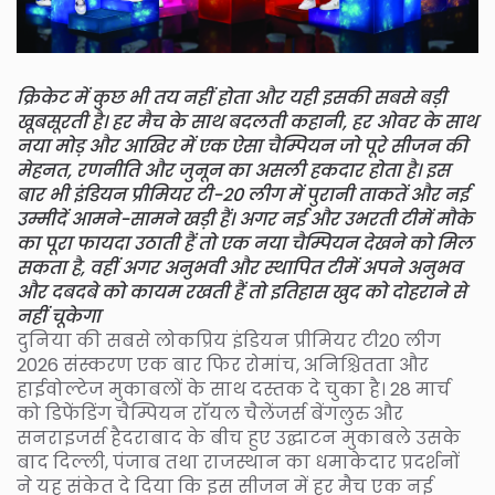
क्रिकेट में कुछ भी तय नहीं होता और यही इसकी सबसे बड़ी
खूबसूरती है। हर मैच के साथ बदलती कहानी, हर ओवर के साथ
नया मोड़ और आखिर में एक ऐसा चैम्पियन जो पूरे सीजन की
मेहनत, रणनीति और जुनून का असली हकदार होता है। इस
बार भी इंडियन प्रीमियर टी-20 लीग में पुरानी ताकतें और नई
उम्मीदें आमने-सामने खड़ी हैं। अगर नई और उभरती टीमें मौके
का पूरा फायदा उठाती हैं तो एक नया चैम्पियन देखने को मिल
सकता है, वहीं अगर अनुभवी और स्थापित टीमें अपने अनुभव
और दबदबे को कायम रखती हैं तो इतिहास खुद को दोहराने से
नहीं चूकेगा
दुनिया की सबसे लोकप्रिय इंडियन प्रीमियर टी20 लीग
2026 संस्करण एक बार फिर रोमांच, अनिश्चितता और
हाईवोल्टेज मुकाबलों के साथ दस्तक दे चुका है। 28 मार्च
को डिफेंडिंग चैम्पियन राॅयल चैलेंजर्स बेंगलुरु और
सनराइजर्स हैदराबाद के बीच हुए उद्घाटन मुकाबले उसके
बाद दिल्ली, पंजाब तथा राजस्थान का धमाकेदार प्रदर्शनों
ने यह संकेत दे दिया कि इस सीजन में हर मैच एक नई