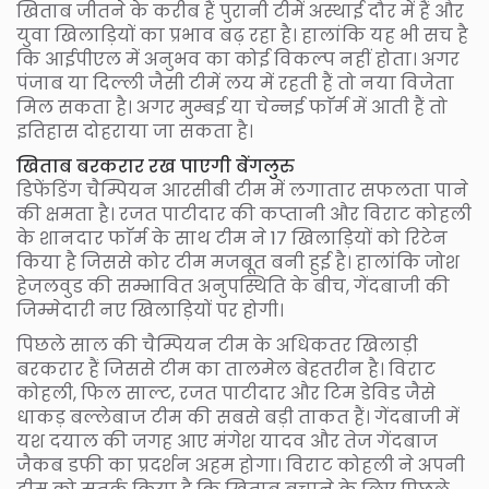
खिताब जीतने के करीब हैं पुरानी टीमें अस्थाई दौर में हैं और
युवा खिलाड़ियों का प्रभाव बढ़ रहा है। हालांकि यह भी सच है
कि आईपीएल में अनुभव का कोई विकल्प नहीं होता। अगर
पंजाब या दिल्ली जैसी टीमें लय में रहती हैं तो नया विजेता
मिल सकता है। अगर मुम्बई या चेन्नई फाॅर्म में आती हैं तो
इतिहास दोहराया जा सकता है।
खिताब बरकरार रख पाएगी बेंगलुरु
डिफेंडिंग चैम्पियन आरसीबी टीम में लगातार सफलता पाने
की क्षमता है। रजत पाटीदार की कप्तानी और विराट कोहली
के शानदार फाॅर्म के साथ टीम ने 17 खिलाड़ियों को रिटेन
किया है जिससे कोर टीम मजबूत बनी हुई है। हालांकि जोश
हेजलवुड की सम्भावित अनुपस्थिति के बीच, गेंदबाजी की
जिम्मेदारी नए खिलाड़ियों पर होगी।
पिछले साल की चैम्पियन टीम के अधिकतर खिलाड़ी
बरकरार हैं जिससे टीम का तालमेल बेहतरीन है। विराट
कोहली, फिल साल्ट, रजत पाटीदार और टिम डेविड जैसे
धाकड़ बल्लेबाज टीम की सबसे बड़ी ताकत हैं। गेंदबाजी में
यश दयाल की जगह आए मंगेश यादव और तेज गेंदबाज
जैकब डफी का प्रदर्शन अहम होगा। विराट कोहली ने अपनी