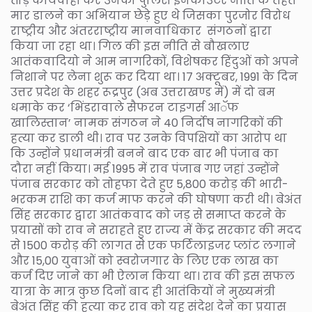
तोड़ कार्यवाही कर उनको पुलिस इनकाउंटर नीति के तहत
मार डालने का अभियान छेड़े हुए थे जिसका पुरजोर विरोध
राष्ट्रीय और अंतरराष्ट्रीय मानवाधिकार संगठनों द्वारा
किया जा रहा था। गिल की इस नीति से बौखलाए
आतंकवादियो ने आम नागरिकों, विशेषकर हिंदुओं को अपने
निशाने पर लेना शुरू कर दिया था। 17 अक्टूबर, 1991 के दिन
उत्तर प्रदेश के शहर रूद्रपुर (अब उत्तराखण्ड में) में दो बम
धमाके कर ‘भिंडरावाले सैफरन टाइगर्स आॅफ
खालिस्तान’ नामक संगठन ने 40 निर्दोष नागरिकों की
हत्या कर डाली थी। राव पर उनके विपक्षियों का आरोप था
कि उन्होंने प्रधानमंत्री बनने बाद एक बार भी पंजाब का
दौरा नहीं किया। मई 1995 में राव पंजाब गए जहां उन्होंने
पंजाब सरकार को तोहफा देते हुए 5,800 करोड़ की भारी-
भरकम राशि का कर्ज माफ करने की घोषणा करी थी। बेअंत
सिंह सरकार द्वारा आतंकवाद को जड़ से समाप्त करने के
प्रयासों को राव ने सराहते हुए राज्य में केंद्र सरकार की मदद
से 1500 करोड़ की लागत से एक फर्टिलाइजर प्लांट लगाने
और 15,00 युवाओं को स्वरोजगार के लिए एक लाख का
कर्ज दिए जाने का भी ऐलान किया था। राव की इस सफल
यात्रा के मात्र कुछ दिनों बाद ही आतंकियों ने मुख्यमंत्री
बेअंत सिंह की हत्या कर राव को यह संदेश देने का प्रयास