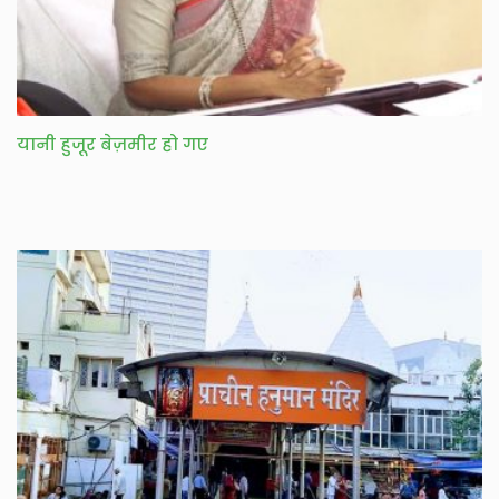
यानी हुजू़र बेज़मीर हो गए