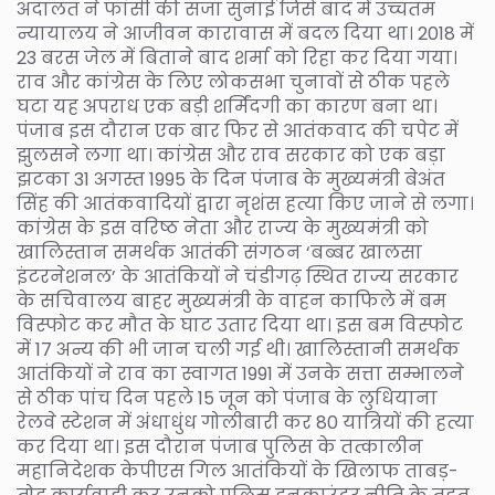
अदालत ने फांसी की सजा सुनाई जिसे बाद में उच्चतम
न्यायालय ने आजीवन कारावास में बदल दिया था। 2018 में
23 बरस जेल में बिताने बाद शर्मा को रिहा कर दिया गया।
राव और कांग्रेस के लिए लोकसभा चुनावों से ठीक पहले
घटा यह अपराध एक बड़ी शर्मिंदगी का कारण बना था।
पंजाब इस दौरान एक बार फिर से आतंकवाद की चपेट में
झुलसने लगा था। कांग्रेस और राव सरकार को एक बड़ा
झटका 31 अगस्त 1995 के दिन पंजाब के मुख्यमंत्री बेअंत
सिंह की आतंकवादियों द्वारा नृशंस हत्या किए जाने से लगा।
कांग्रेस के इस वरिष्ठ नेता और राज्य के मुख्यमंत्री को
खालिस्तान समर्थक आतंकी संगठन ‘बब्बर खालसा
इंटरनेशनल’ के आतंकियों ने चंडीगढ़ स्थित राज्य सरकार
के सचिवालय बाहर मुख्यमंत्री के वाहन काफिले में बम
विस्फोट कर मौत के घाट उतार दिया था। इस बम विस्फोट
में 17 अन्य की भी जान चली गई थी। खालिस्तानी समर्थक
आतंकियों ने राव का स्वागत 1991 में उनके सत्ता सम्भालने
से ठीक पांच दिन पहले 15 जून को पंजाब के लुधियाना
रेलवे स्टेशन में अंधाधुंध गोलीबारी कर 80 यात्रियों की हत्या
कर दिया था। इस दौरान पंजाब पुलिस के तत्कालीन
महानिदेशक केपीएस गिल आतंकियों के खिलाफ ताबड़-