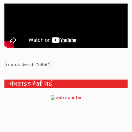
[metaslider id=”2668″]
वेबसाइट देखी गई