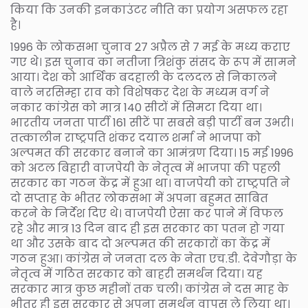
किया कि उनकी इनकाउंटर नीति का प्रयोग असफल रहा
है।
1996 के लोकसभा चुनाव 27 अप्रैल से 7 मई के मध्य कराए
गए थे। इस चुनाव का नतीजा त्रिशंकु संसद के रूप में सामने
आया। देश को आर्थिक बदहाली के दलदल से निकालने
वाले नरसिम्हा राव को विशेषकर देश के मध्यम वर्ग ने
नकार कांग्रेस को मात्र 140 सीटों में सिमटा दिया था।
भारतीय जनता पार्टी 161 सीटें पा सबसे बड़ी पार्टी बन उभरी।
तत्कालीन राष्ट्रपति शंकर दयाल शर्मा ने भाजपा को
अल्पमत की सरकार बनाने का आमंत्रण दिया। 15 मई 1996
को अटल बिहारी वाजपेयी के नेतृत्व में भाजपा की पहली
सरकार का गठन केंद्र में हुआ था। वाजपेयी को राष्ट्रपति ने
दो सप्ताह के भीतर लोकसभा में अपना बहुमत साबित
करने के निर्देश दिए थे। वाजपेयी ऐसा कर पाने में विफल
रहे और मात्र 13 दिन बाद ही इस सरकार का पतन हो गया
था और उसके बाद दो अल्पमत की सरकारों का केंद्र में
गठन हुआ। कांग्रेस ने जनता दल के नेता एच.डी. देवेगौड़ा के
नेतृत्व में गठित सरकार को बाहरी समर्थन दिया। यह
सरकार मात्र कुछ महीनों तक चली। कांग्रेस ने दस माह के
भीतर ही इस सरकार से अपना समर्थन वापस ले लिया था।