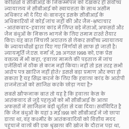
कोशिशों व सीबीआई के निकम्मेपन को देखकर ही सर्वोच्च
न्यायालय ने सीबीआई को स्वायत्तता के साथ असीम
अधिकार भी दे दिए थे। बावजूद इसके सीबीआई के
अधिकारियों ने कोई जांच नहीं की और जैन-भ्रष्टाचार
-आतंकवाद-हवाला कांड में लिप्त बड़े नेताओं, अफसरों और
जैन बंधुओं के निकल भागने के लिए तमाम रास्ते तैयार
किए। यह बात निचली अदातल से लेकर सर्वोच्च न्यायालय
के न्यायाधीशों द्वारा दिए गए निर्णयों से साफ हो जाती है।
न्यायमूर्ति जे.एस. वर्मा ने, 28 अगस्त 1998 को, एक प्रेस
वक्तव्य में भी कहा, ‘हवाला मामले की पड़ताल में जांच
एजेंसियों ने ठीक से काम नहीं किया। नहीं तो इस तरह सभी
आरोप पत्र खारिज नहीं होते।’ इससे बड़ा प्रमाण और क्या हो
सकता है यह सिद्ध करने के लिए कि हवाला कांड के आरोपी
राजनेताओं को साजिश करके छोड़ा गया है?
सबसे खौफनाक बात तो यह है कि हवाला केस के
आतंकवाद से जुड़े पहलुओं को भी सीबीआई के आला
अफसरों ने साजिशन बड़ी धूर्तता से दबा दिया। सर्वविदित है
कि जैन बंधुओं के यहां 3 मई 1991 को सीबीआई ने जो छापा
डाला था, वह कश्मीर के आतंकवादियों को वित्तीय मदद
पहुंचाने वालों की एक श्रृंखला की खोज के दौरान पड़ा था,