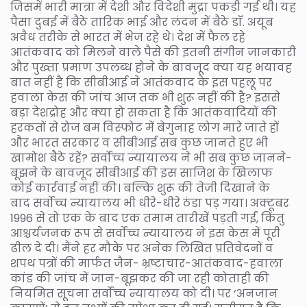
जिसमें भारी मात्रा में देशी और विदेशी मुद्रा पकड़ी गई थी। यह
पैसा दुबई में बैठे तारिक भाई और लंदन में बैठे डाॅ. अयूब
अवैध तरीके से भारत में भेज रहे थे। देश में फैल रहे
आतंकवाद को मिलने वाले पैसे की इतनी संगीन जानकारी
और पुख्ता प्रमाण उपलब्ध होने के बावजूद क्या यह भयावह
बात नहीं है कि सीबीआई ने आतंकवाद के इस पहलू पर
हवाला केस की जांच आज तक भी शुरू नहीं की है? इससे
बड़ा देशद्रोह और क्या हो सकता है कि आतंकवादियों की
हरकतों से रोज बम विस्फोट में बेगुनाह लोग मारे जाते हों
और भारत सरकार व सीबीआई सब कुछ जानते हुए भी
खामोश बैठे रहें? सर्वोच्च न्यायालय ने भी सब कुछ जानने-
बूझने के बावजूद सीबीआई की इस साजिश के खिलाफ
कोई कार्रवाई नहीं की। बल्कि शुरू की तेजी दिखाने के
बाद सर्वोच्च न्यायालय भी धीरे-धीरे ठंडा पड़ गया। अक्टूबर
1996 से तो एक के बाद एक तमाम तारीखें पड़ती गईं, किंतु
आश्चर्यजनक रूप से सर्वोच्च न्यायालय ने इस केस में पूरी
ढील दे दी। मैंने हर मौके पर अनेक लिखित प्रतिवेदनों व
शपथ पत्रों की मार्फत जैन- भ्रष्टाचार-आतंकवाद-हवाला
कांड की जांच में जान-बूझकर की जा रही कोताही की
नियमित सूचना सर्वोच्च न्यायालय को दी। पर ‘अनजान