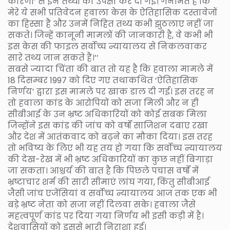
कारणों’ से इन तथ्यों की उपेक्षा कर दी गई। गनीमत है कि
मेरे ये सभी प्रतिवेदन हवाला केस के ऐतिहासिक दस्तावेजों
का हिस्सा हैं और उनमें निहित तथ्य कभी झुठलाए नहीं जा
सकते। जिन्हें कानूनी मामलों की जानकारी है, वे कभी भी
इस केस की फाइल सर्वोच्च न्यायालय से निकलवाकर
सारे तथ्य जान सकते हैं।’’
सबसे ज्यादा चिंता की बात तो यह है कि हवाला मामले में
18 दिसम्बर 1997 को दिए गए तथाकथित ‘ऐतिहासिक
निर्णय’ द्वारा इस मामले पर खाक डाल दी गई। इस तरह न
तो हवाला कांड के आरोपियों को सजा मिली और न ही
सीबीआई के उन भ्रष्ट अधिकारियों को कोई सबक मिला
जिन्होंने इस कांड की जांच को वर्षों साजिशन दबाए रखा
और देश में आतंकवाद को बढ़ने का मौका दिया। इस तरह
तो भविष्य के लिए भी यह तय हो गया कि सर्वोच्च न्यायालय
की देख-रेख में भी भ्रष्ट अधिकारियों का कुछ नहीं बिगाड़ा
जा सकता। आश्चर्य की बात है कि पिछले पचास वर्षों में
भ्रष्टाचार शर्म की सारी सीमाएं लांघ गया, किंतु सीबीआई
जैसी जांच एजेंसियां व सर्वोच्च न्यायालय आज तक एक भी
बड़े भ्रष्ट नेता को सजा नहीं दिलवा सके। हवाला जैसे
महत्वपूर्ण कांड पर दिया गया निर्णय भी इसी कड़ी में है।
देशवासियों को इससे भारी निराशा हुई।