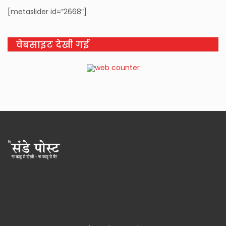
[metaslider id=”2668″]
वेबसाइट देखी गई