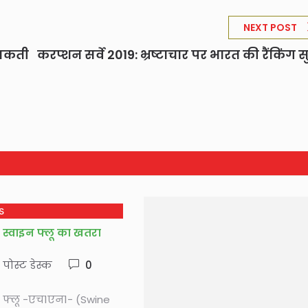
NEXT POST
ा सकती
करप्शन सर्वे 2019: भ्रष्टाचार पर भारत की रैंकिंग स
S
ा स्वाइन फ्लू का खतरा
े पोस्ट डेस्क
0
इन फ्लू -एच1एन1- (Swine