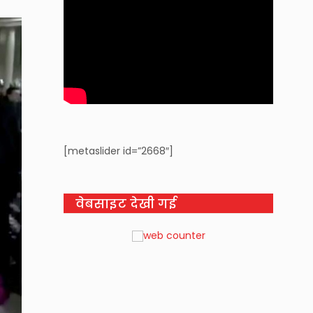
[metaslider id=”2668″]
वेबसाइट देखी गई