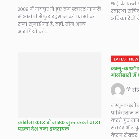
Flu) के बढ़ते 
2008 में जयपुर में हुए बम ब्लास्ट मामले
स्वास्थ्य सचिव
में आरोपी सैफुर रहमान को फांसी की
अधिकारियों क
सजा सुनाई गई है. वहीं, तीन अन्य
आरोपियों को...
LATEST NEW
जम्मू-कश्मी
गोलीबारी मे
दि संड
जम्मू-कश्मीर
पाकिस्तान न
करते हुए राज
कोरोना काल में मास्क मुक्त करने वाला
सेक्टर और क
पहला देश बना इजरायल
केरन सेक्टर मे