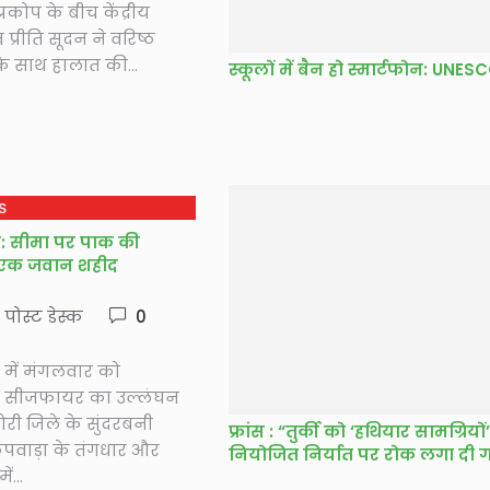
प्रकोप के बीच केंद्रीय
 प्रीति सूदन ने वरिष्ठ
े साथ हालात की...
स्कूलों में बैन हो स्मार्टफोन: UNES
S
र: सीमा पर पाक की
ं एक जवान शहीद
े पोस्ट डेस्क
0
 में मंगलवार को
े सीजफायर का उल्लंघन
ोरी जिले के सुंदरबनी
फ्रांस : “तुर्की को ‘हथियार सामग्रियों
ुपवाड़ा के तंगधार और
ं...