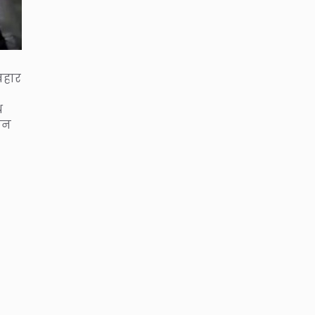
यवहार
थ
िन