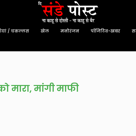
यां / चकल्लस
खेल
मनोरंजन
पॉजिटिव-खबर
स
को मारा, मांगी माफी