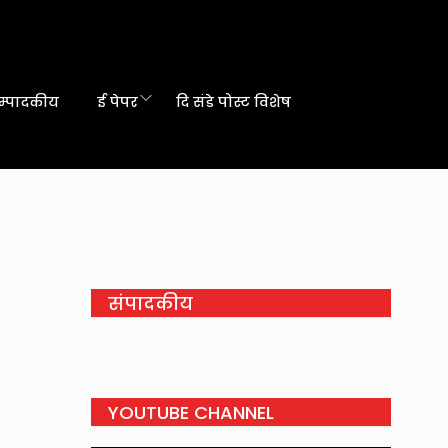
म्पादकीय
ई पेपर
दि संडे पोस्ट विशेष
संपादकीय
YOUTUBE CHANNEL