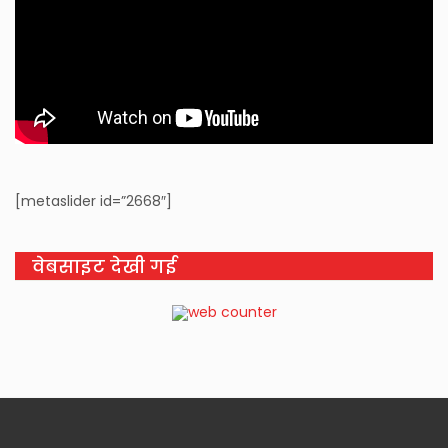
[metaslider id=”2668″]
वेबसाइट देखी गई