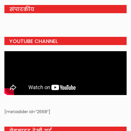
संपादकीय
YOUTUBE CHANNEL
[metaslider id=”2668″]
वेबसाइट देखी गई