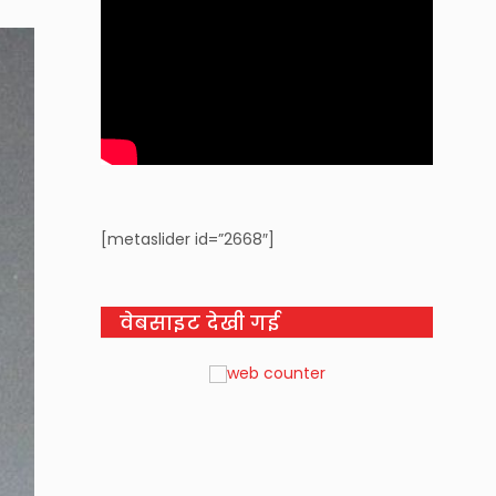
[metaslider id=”2668″]
वेबसाइट देखी गई