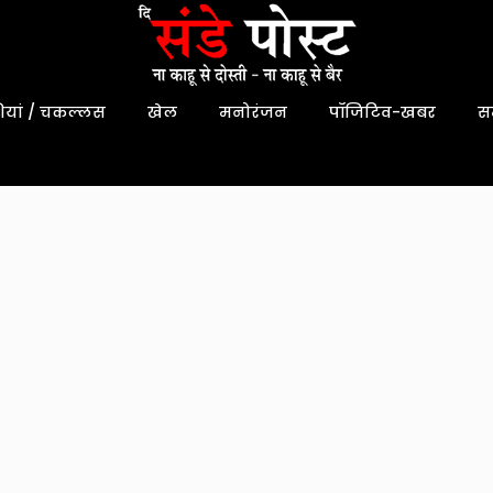
यां / चकल्लस
खेल
मनोरंजन
पॉजिटिव-खबर
स