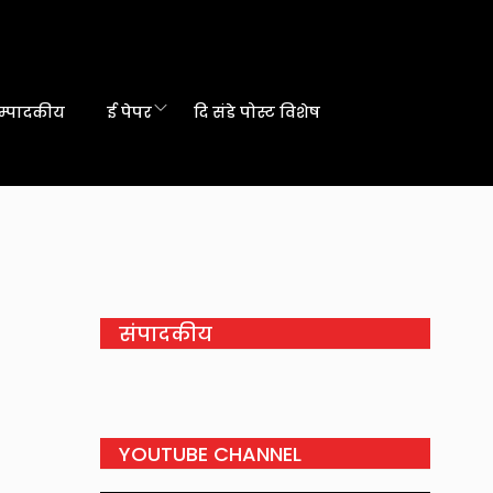
म्पादकीय
ई पेपर
दि संडे पोस्ट विशेष
संपादकीय
YOUTUBE CHANNEL