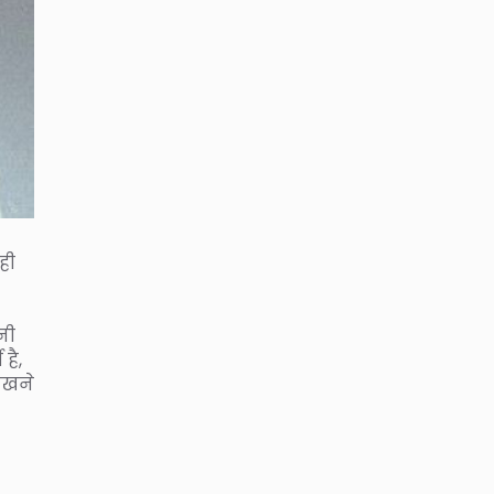
ही
नी
है,
ीखने