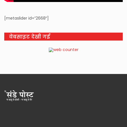
[metaslider id=”2668″]
वेबसाइट देखी गई