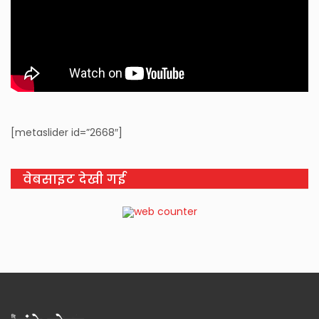
[metaslider id=”2668″]
वेबसाइट देखी गई