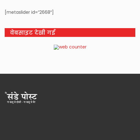
[metaslider id=”2668″]
वेबसाइट देखी गई