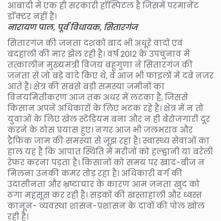
आबादी में एक ही सरकारी हाॅस्पिटल है जिसमें परमानेंट
डाॅक्टर नहीं हैं।
नारायण पाल, पूर्व विधायक, सितारगंज
सितारगंज की जनता दशकों बाद भी अधूरे वादों एवं
बदहाली की मार झेल रही है। वर्ष 2012 के उपचुनाव में
तत्कालीन मुख्यमंत्री विजय बहुगुणा ने सितारगंज की
जनता से जो बड़े वादे किए थे, वे आज भी फाइलों में दबे नजर
आते हैं। क्षेत्र की सबसे बड़ी समस्या जमीनों का
विनयमितीकरण आज तक अधर में लटका है, जिससे
किसान अपने अधिकारों के लिए भटक रहे हैं। क्षेत्र में न तो
युवाओं के लिए खेल स्टेडियम बना और न ही बेरोजगारी दूर
करने के ठोस प्रयास हुए। नगर आज भी जलभराव और
ट्रैफिक जाम की समस्या से जूझ रहा है। स्वास्थ्य सेवाओं का
हाल यह है कि आपात स्थिति में मरीजों को हल्द्वानी या बरेली
रेफर करना पड़ता है। किसानों को समय पर खाद-बीज न
मिलना उनकी कमर तोड़ रहा है। अधिकारी वर्ग की
उदासीनता और भ्रष्टाचार के कारण आम जनता खुद को
ठगा महसूस कर रही है। सड़कों की खस्ताहाली और ध्वस्त
कानून- व्यवस्था शासन-प्रशासन के दावों की पोल खोल
रही है।