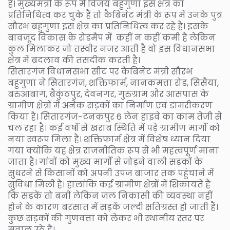
है। मुख्यमंत्री के रूप में विजय बहुगुणा इस क्षेत्र का
प्रतिनिधित्व कर चुके हैं तो कैबिनेट मंत्री के रूप में उनके पुत्र
सौरभ बहुगुणा इस क्षेत्र का प्रतिनिधित्व कर रहे हैं। इसके
बावजूद विकास के रोडमैप में कहीं न कहीं कमी है लेकिन
कुल मिलाकर जो तस्वीर नजर आती है वो इस विधानसभा
क्षेत्र में बदलाव की तसदीक करती है।
सितारगंज विधानसभा सीट पर कैबिनेट मंत्री सौरभ
बहुगुणा ने सितारगंज, शक्तिफार्म, नानकमत्ता रोड, सिसैया,
बरुआबाग, बैकुंठपुर, देवनगर, गुरुग्राम और आसपास के
ग्रामीण क्षेत्रों में अनेक सड़कों का निर्माण एवं डामरीकरण
किया है। सितारगंज-टनकपुर 6 लेन हाइवे का काम तेजी से
चल रहा है। कई वर्षों से खराब स्थिति में पड़े ग्रामीण मार्गों को
नया स्वरूप मिला है। शक्तिफार्म क्षेत्र में विशेष ध्यान दिया
गया क्योंकि यह क्षेत्र राजनीतिक रूप से भी महत्वपूर्ण माना
जाता है। गांवों को मुख्य मार्गों से जोड़ने वाली सड़कों के
सुधरने से किसानों को अपनी उपज बाजार तक पहुंचाने में
सुविधा मिली है। हालांकि कई ग्रामीण क्षेत्रों में शिकायतें हैं
कि सड़कें तो बनीं लेकिन जल निकासी की व्यवस्था नहीं
होने के कारण बरसात में सड़कें जल्दी क्षतिग्रस्त हो जाती हैं।
कुछ सड़कों की गुणवत्ता को लेकर भी स्थानीय स्तर पर
सवाल उठे हैं।