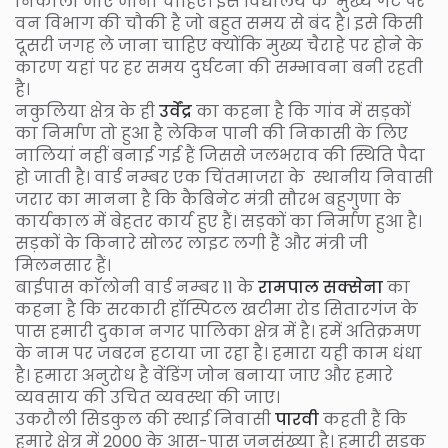
निकाला जाए जाना चाहिए। इस विद्यालय के मुख्य गेट पर
वन विभाग की चौकी है जो बहुत समय से बंद है। इसे किसी
दूसरी जगह ले जाना चाहिए क्योंकि मुख्य चैराहे पर होने के
कारण यहां पर हर समय दुर्घटना की सम्भावना बनी रहती
है।
नकुलिया क्षेत्र के ही
उर्वेंद्र
का कहना है कि गांव में सड़कों
का निर्माण तो हुआ है लेकिन पानी की निकासी के लिए
नालियां नहीं बनाई गई हैं जिससे जलभराव की स्थिति पैदा
हो जाती है। वार्ड नम्बर एक चिंतमाजरा के स्थानीय निवासी
जरार का मानना है कि कैबिनेट मंत्री सौरभ बहुगुणा के
कार्यकाल में बेहतर कार्य हुए हैं। सड़कों का निर्माण हुआ है।
सड़कों के किनारे सोलर लाइट लगी हैं और मंत्री जी
मिलनसार हैं।
बाईपास काॅलोनी वार्ड नम्बर 11 के
रामपाल सक्सेना
का
कहना है कि सरकारी हॉस्पिटल खटीमा रोड सितारगंज के
पास हमारी दुकान नगर पालिका क्षेत्र में है। हमें अतिक्रमण
के नाम पर जबरन हटाया जा रहा है। हमारा यही काम धंधा
है। हमारा अनुरोध है वेंडिंग जोन बनाया जाए और हमारे
व्यवसाय की उचित व्यवस्था की जाए।
उकरौली सिडकुल की स्थाई निवासी
पारवी
कहती हैं कि
हमारे क्षेत्र में 2000 के आस-पास जनसंख्या है। हमारी सड़क