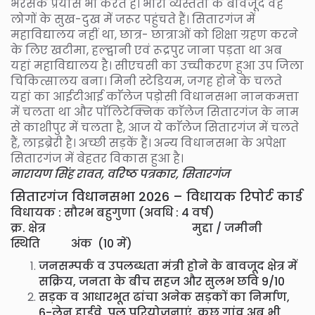
भरसक प्रयास भी करते हैं। भारी व्यस्तता के बावजूद वह
लोगों के सुख-दुख में जरूर पहुंचते हैं। सितारगंज में
महाविद्यालय नहीं था, छात्र- छात्राओं को शिक्षा ग्रहण करने
के लिए खटीमा, हल्द्वानी एवं रूद्रपुर जाना पड़ता था अब
यहां महाविद्यालय है। सीएचसी का उच्चीकरण हुआ उप जिला
चिकित्सालय बना। मिनी स्टेडियम, जगह होने के चलते
यहां का आईटीआई काॅलेज पड़ोसी विधानसभा नानकमत्ता
में चलता था और पाॅलिटेक्निक काॅलेज सितारगंज के नाम
से काशीपुर में चलता है, आज ये काॅलेज सितारगंज में चलते
हैं, लाइब्रेरी है। अच्छी सड़कें हैं। अन्य विधानसभा के अपेक्षा
सितारगंज में बेहतर विकास हुआ है।
नारायण सिंह रावत, वरिष्ठ पत्रकार, सितारगंज
सितारगंज विधानसभा 2026 – विधायक रिपोर्ट कार्ड
विधायक : सौरभ बहुगुणा (अवधि : 4 वर्ष)
क्र. क्षेत्र मुद्दा / जमीनी
स्थिति अंक (10 में)
जनसम्पर्क व उपलब्धता मंत्री होने के बावजूद क्षेत्र में
सक्रिय, जनता के बीच सहज और सुलभ छवि 9/10
सड़क व आधारभूत ढांचा अनेक सड़कों का निर्माण,
6-लेन हाईवे, पुल परियोजनाएं, कुछ गांव अब भी