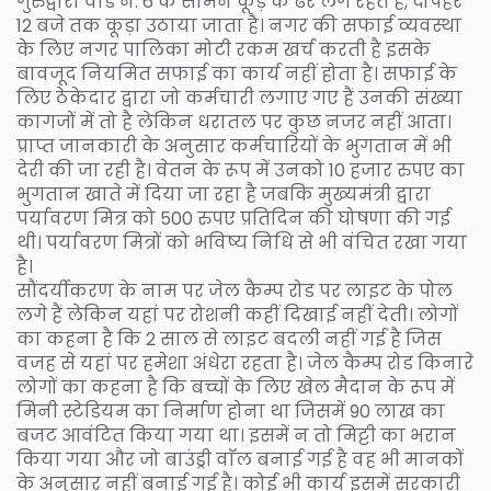
गुरुद्वारा वार्ड नं. 6 के सामने कूड़े के ढेर लगे रहते हैं, दोपहर
12 बजे तक कूड़ा उठाया जाता है। नगर की सफाई व्यवस्था
के लिए नगर पालिका मोटी रकम खर्च करती है इसके
बावजूद नियमित सफाई का कार्य नहीं होता है। सफाई के
लिए ठेकेदार द्वारा जो कर्मचारी लगाए गए हैं उनकी संख्या
कागजों में तो है लेकिन धरातल पर कुछ नजर नहीं आता।
प्राप्त जानकारी के अनुसार कर्मचारियों के भुगतान में भी
देरी की जा रही है। वेतन के रूप में उनको 10 हजार रुपए का
भुगतान खाते में दिया जा रहा है जबकि मुख्यमंत्री द्वारा
पर्यावरण मित्र को 500 रुपए प्रतिदिन की घोषणा की गई
थी। पर्यावरण मित्रों को भविष्य निधि से भी वंचित रखा गया
है।
सौंदर्यीकरण के नाम पर जेल कैम्प रोड पर लाइट के पोल
लगे हैं लेकिन यहां पर रोशनी कहीं दिखाई नहीं देती। लोगों
का कहना है कि 2 साल से लाइट बदली नहीं गई है जिस
वजह से यहां पर हमेशा अंधेरा रहता है। जेल कैम्प रोड किनारे
लोगों का कहना है कि बच्चों के लिए खेल मैदान के रूप में
मिनी स्टेडियम का निर्माण होना था जिसमें 90 लाख का
बजट आवंटित किया गया था। इसमें न तो मिट्टी का भरान
किया गया और जो बाउंड्री वाॅल बनाई गई है वह भी मानकों
के अनुसार नहीं बनाई गई है। कोई भी कार्य इसमें सरकारी