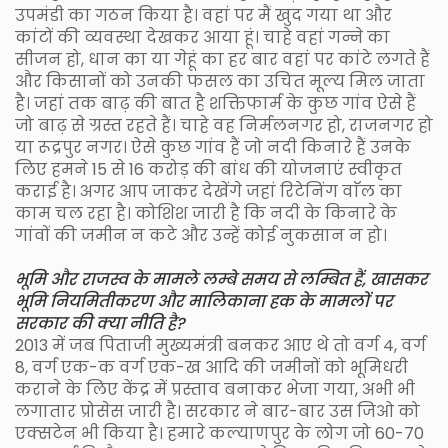
उपमंडी का गठन किया है। वहां पर मैं खुद गया था और
कांटों की व्यवस्था देखकर आया हूं। चाहे वहां गन्ने का
सीजन हो, धान का या गेहूं का हर बार वहां पर कांटे लगते हैं
और किसानों को उनकी फसल का उचित मूल्य मिल जाता
है। जहां तक बाढ़ की बात है शक्तिफार्म के कुछ गांव ऐसे हैं
जो बाढ़ से ग्रस्त रहते हैं। चाहे वह निर्मलनगर हो, राजनगर हो
या रूद्रपुर नगर। ऐसे कुछ गांव हैं जो नदी किनारे हैं उनके
लिए हमने 15 से 16 करोड़ की बांध की योजनाएं स्वीकृत
कराई है। अगर आप जाकर देखेंगे जहां रिटेनिंग वाॅल का
काम चल रहा है। कोशिश जारी है कि नदी के किनारे के
गांवों की जमीन न कटे और उन्हें कोई नुकसान न हो।
भूमि और राजस्व के मामले लम्बे समय से लम्बित हैं, खासकर
भूमि नियमितीकरण और मालिकाना हक के मामलों पर
सरकार की क्या नीति है?
2013 में जब पिताजी मुख्यमंत्री बनकर आए थे तो वर्ग 4, वर्ग
8, वर्ग एक-क वर्ग एक-ख आदि की जमीनों को भूमिधरी
कराने के लिए केंद्र में प्रस्ताव बनाकर भेजा गया, अभी भी
लगातार प्रोसेस जारी है। सरकार ने बार-बार उस जिओ को
एक्सटेन भी किया है। हमारे कल्याणपुर के लोग जो 60-70