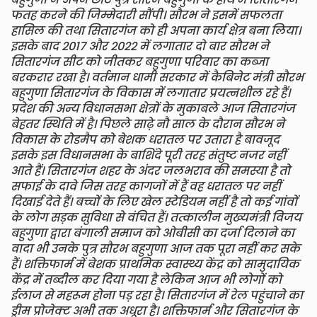
फतह करने की जिम्मेदारी सौंपी। सौरभ ने इसमें सफलता
हासिल की तथा सितारगंज को ही अपना कार्य क्षेत्र बना लिया।
इसके बाद 2017 और 2022 में लगातार दो बार सौरभ ने
सितारगंज सीट को जीतकर बहुगुणा परिवार का कब्जा
बरकरार रखा है। वर्तमान धामी सरकार में कैबिनेट मंत्री सौरभ
बहुगुणा सितारगंज के विकास में लगातार प्रयत्नशील रहे हैं।
प्रदेश की अन्य विधानसभा क्षेत्रों के मुकाबले आज सितारगंज
बेहतर स्थिति में है। पिछले साढ़े नौ साल के दौरान सौरभ ने
विकास के रोडमैप को बेशक धरातल पर उतारा है बावजूद
इसके इस विधानसभा के बाशिंदे पूरी तरह संतुष्ट नजर नहीं
आते हैं। सितारगंज शहर के अंदर जलभराव की समस्या है तो
सफाई के दावे जिस तरह कागजों में हैं वह धरातल पर नहीं
दिखाई देते हैं। बच्चों के लिए खेल स्टेडियम नहीं है तो कई गांवों
के लोग सड़क सुविधा से वंचित हैं। तत्कालीन मुख्यमंत्री विजय
बहुगुणा द्वारा बंगाली समाज को ओबीसी का दर्जा दिलाने का
वादा भी उनके पुत्र सौरभ बहुगुणा आज तक पूरा नहीं कर सके
हैं। शक्तिफार्म में बेशक प्राथमिक स्वास्थ्य केंद्र को सामुदायिक
केंद्र में तब्दील कर दिया गया है लेकिन आज भी लोगों को
ईलाज से महरूम होना पड़ रहा है। सितारगंज में रेल पहुंचाने का
ड्रीम प्रोजेक्ट अभी तक अधूरा है। शक्तिफार्म और सितारगंज के