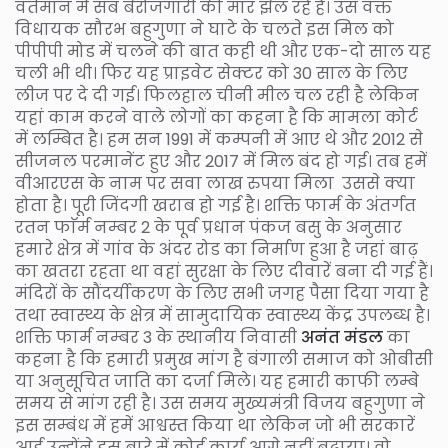
वर्तमान में सब बेरोजगारी की मार झेल रहे हैं। उस वक्त
विधायक सौरभ बहुगुणा ने घाटे के चलते इस मिल को
पीपीपी मोड में चलने की बात कही थी और एक-दो साल यह
चली भी थी। फिर यह प्राइवेट सेक्टर को 30 साल के लिए
लीज पर दे दी गई। फिलहाल चीनी मील चल रही है लेकिन
यहां काम करने वाले लोगों का कहना है कि मामला कोर्ट
में लम्बित है। हम सन 1991 में कम्पनी में आए थे और 2012 से
सीजनल परमानेंट हुए और 2017 में मिल बंद हो गई। तब हमें
वीआरएस के नाम पर सवा लाख रुपया मिला उससे क्या
होता है। पूरी जिंदगी खराब हो गई है। शक्ति फार्म के अंतर्गत
रतन फाॅर्म नम्बर 2 के पूर्व प्रधान पंकज बसु के अनुसार
हमारे क्षेत्र में गांव के अंदर रोड का निर्माण हुआ है जहां बाढ़
का खतरा रहता था वहां सुरक्षा के लिए दीवारें बना दी गई हैं।
मंदिरों के सौंदर्यीकरण के लिए सभी जगह पैसा दिया गया है
तथा स्वास्थ्य के क्षेत्र में सामुदायिक स्वास्थ्य केंद्र उपलब्ध है।
शक्ति फार्म नम्बर 3 के स्थानीय निवासी
अनंत मंडल
का
कहना है कि हमारी प्रमुख मांग है बंगाली समाज को ओबीसी
या अनुसूचित जाति का दर्जा मिले। यह हमारी काफी लम्बे
समय से मांग रही है। उस समय मुख्यमंत्री विजय बहुगुणा ने
इस सम्बंध में हमें आश्वस्त किया था लेकिन जो भी सरकारें
आई उन्होंने इस बारे में कोई कार्य आगे नहीं बढ़ाया। वो