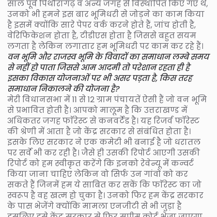
साल पूर्व पिथौरागढ़ व अन्य जगह से विस्थापित किए गए थे,
उनको भी हमने इस बार भूमिधरी से जोड़ने का काम किया
है इसमें क्योंकि सारे पेपर वर्क करने होते हैं, जांच होती है,
वेरिफिकेशन होता है, टीडीएस होता है जिससे बहुत सयम
लगता है लेकिन लगातार हम भूमिधरी पर काम कर रहे हैं।
वन भूमि और राजस्व भूमि के विवादों का समाधान लम्बे समय
से नहीं हो पाता जिससे आम आदमी तो परेशान रहता ही है
इसका विकास योजनाओं पर भी असर पड़ता है, किस तरह
समाधान निकालने की योजना है?
मेरी विधानसभा में 11 से 12 ग्राम पंचायतें ऐसी हैं जो वन भूमि
से प्रभावित होती है। आपको मालूम है कि उत्तराखण्ड में
अधिकतर जगह फाॅरेस्ट से कनवर्टेड है। यह रिजर्व फॉरेस्ट
की श्रेणी में आता है जो केंद्र सरकार से संबंधित होता है।
इसके लिए सरकार ने एक कमेटी भी बनाई है जो धरातल
पर सर्वे भी कर रही है। जैसे ही उसकी रिपोर्ट आएगी उसकी
रिपोर्ट को हम स्वीकृत करेंगे कि इनको रेवेन्यू में कन्वर्ट
किया जाना चाहिए लेकिन वो सिर्फ उन गांवों को कर
सकते हैं जिनमें हम ये साबित कर सकें कि फाॅरेस्ट का जो
स्वरूप है वह खत्म हो चुका है। उनको फिर हम केंद्र सरकार
के पास भेजेंगे क्योंकि मामला एनजीटी से भी जुड़ा है
इसलिए इसे केंद्र सरकार से फिर सुप्रीम कोर्ट भेजा जाएगा