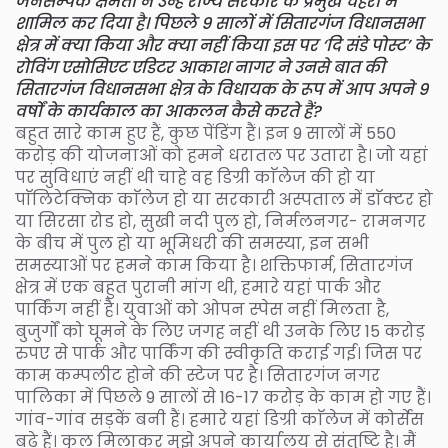
जनसम्पर्क क्षमता ने उन्हें राज्य सरकार के प्रमुख चेहरों में
शामिल कर दिया है। पिछले 9 सालों में सितारगंज विधानसभा
क्षेत्र में क्या किया और क्या नहीं किया इस पर ‘दि संडे पोस्ट’ के
रोविंग एसोसिएट एडिटर आकाश नागर ने उनसे बात की
सितारगंज विधानसभा क्षेत्र के विधायक के रूप में आप अपने 9
वर्षों के कार्यकाल का आकलन कैसे करते हैं?
बहुत सारे काम हुए हैं, कुछ पेंडिंग हैं। इन 9 सालों में 550
करोड़ की योजनाओं को हमने धरातल पर उतारा है। जो यहां
पर सुविधाएं नहीं थी चाहे वह डिग्री काॅलेज की हो या
पाॅलिटेक्निक काॅलेज हो या सरकारी अस्पताल में डाॅक्टर हो
या सिरसा रोड हो, सुखी नदी पुल हो, निर्मलनगर- रामनगर
के बीच में पुल हो या भूमिधरी की समस्या, इन सभी
समस्याओं पर हमने काम किया है। शक्तिफार्म, सितारगंज
क्षेत्र में एक बहुत पुरानी मांग थी, हमारे यहां पार्क और
पार्किंग नहीं है। युवाओं को ओपन स्पेस नहीं मिलता है,
बुजुर्गों को घूमने के लिए जगह नहीं थी उनके लिए 15 करोड़
रुपए से पार्क और पार्किंग की स्वीकृति कराई गई। जिस पर
काम कम्पलीट होने की स्टेज पर है। सितारगंज नगर
पालिका में पिछले 9 सालों से 16-17 करोड़ के काम हो गए हैं।
गांव-गांव सड़कें बनी हैं। हमारे यहां डिग्री काॅलेज में कोर्सेस
बढ़े हैं। कुल मिलाकर मुझे अपने कार्यालय से संतुष्टि है। मैं