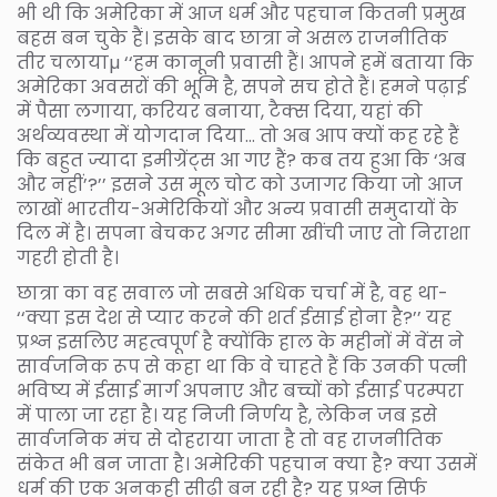
भी थी कि अमेरिका में आज धर्म और पहचान कितनी प्रमुख
बहस बन चुके हैं। इसके बाद छात्रा ने असल राजनीतिक
तीर चलायाµ ‘‘हम कानूनी प्रवासी हैं। आपने हमें बताया कि
अमेरिका अवसरों की भूमि है, सपने सच होते हैं। हमने पढ़ाई
में पैसा लगाया, करियर बनाया, टैक्स दिया, यहां की
अर्थव्यवस्था में योगदान दिया… तो अब आप क्यों कह रहे हैं
कि बहुत ज्यादा इमीग्रेंट्स आ गए हैं? कब तय हुआ कि ‘अब
और नहीं’?’’ इसने उस मूल चोट को उजागर किया जो आज
लाखों भारतीय-अमेरिकियों और अन्य प्रवासी समुदायों के
दिल में है। सपना बेचकर अगर सीमा खींची जाए तो निराशा
गहरी होती है।
छात्रा का वह सवाल जो सबसे अधिक चर्चा में है, वह था-
‘‘क्या इस देश से प्यार करने की शर्त ईसाई होना है?’’ यह
प्रश्न इसलिए महत्वपूर्ण है क्योंकि हाल के महीनों में वेंस ने
सार्वजनिक रूप से कहा था कि वे चाहते हैं कि उनकी पत्नी
भविष्य में ईसाई मार्ग अपनाए और बच्चों को ईसाई परम्परा
में पाला जा रहा है। यह निजी निर्णय है, लेकिन जब इसे
सार्वजनिक मंच से दोहराया जाता है तो वह राजनीतिक
संकेत भी बन जाता है। अमेरिकी पहचान क्या है? क्या उसमें
धर्म की एक अनकही सीढ़ी बन रही है? यह प्रश्न सिर्फ