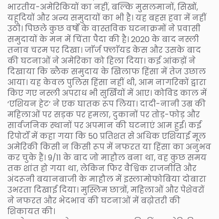
भारतीय-अमेरिकियों का नहीं, बल्कि मुसलमानों, सिखों,
यहूदियों और अन्य समुदायों का भी है। यह बहस हवा में नहीं
उठी। पिछले कुछ वर्षों के वास्तविक घटनाक्रमों ने प्रवासी
समुदायों के मन में चिंता पैदा की है। 2020 के बाद नस्ली
तनाव चरम पर दिखा। जाॅर्ज फ्लाॅयड केस और उसके बाद
की घटनाओं ने अमेरिका को हिला दिया। कई आंकड़ों ने
दिखाया कि ब्लैक समुदाय के खिलाफ हिंसा में तेज उछाल
आया। यह केवल पुलिस हिंसा नहीं थी, आम नागरिकों द्वारा
किए गए नस्ली अपराध भी सुर्खियों में आए। कोविड काल में
‘एशियन हेट’ ने एक घातक रूप लिया। दादी-नानी उम्र की
महिलाओं पर सड़क पर हमला, दुकानों पर तोड़-फोड़ और
सार्वजनिक स्थानों पर अपमान की घटनाएं आम हुईं। कई
रिपोर्टों में कहा गया कि 50 प्रतिशत से अधिक एशियाई मूल
अमेरिकी किसी न किसी रूप में नफरत या हिंसा का अनुभव
कर चुके हैं। 9/11 के बाद जो माहौल बना था, वह कुछ समय
तक शांत हो गया था, लेकिन फिर वैश्विक राजनीति और
अंदरूनी बयानबाजी के माहौल में इस्लामोफोबिया दोबारा
उभरता दिखाई दिया। मुस्लिम छात्रों, महिलाओं और पेशेवरों
ने नफरत और भेदभाव की घटनाओं में बढ़ोतरी की
शिकायत की।