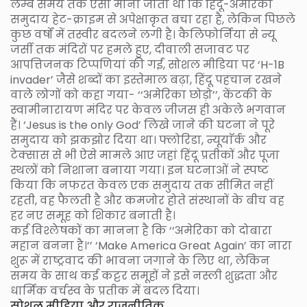
लम्बे समय तक ऐसा माना जाता था कि हिंदू-अमेरिकी
समुदाय हेट-क्राइम से अपेक्षाकृत बचा रहा है, लेकिन पिछले
कुछ वर्षों में तस्वीर बदलने लगी है। कैलिफोर्निया से न्यू
जर्सी तक मंदिरों पर हमले हुए, दीवाली सजावट पर
आपत्तिजनक टिप्पणियां की गईं, सोशल मीडिया पर ‘H-1B
invader’ जैसे शब्दों का इस्तेमाल बढ़ा, हिंदू पहचान रखने
वाले लोगों को कहा गया- ‘‘अमेरिका छोड़ो’’, केंटकी के
स्वामीनारायण मंदिर पर केवल जीजस ही अकेले भगवान
हैं। ‘Jesus is the only God’ लिखे जाने की घटना ने पूरे
समुदाय को झकझोर दिया था। फ्लोरिडा, न्यूयाॅर्क और
टेक्सास से भी ऐसे मामले आए जहां हिंदू प्रतीकों और पूजा
स्थलों को निशाना बनाया गया। इन घटनाओं ने स्पष्ट
किया कि नफरत केवल एक समुदाय तक सीमित नहीं
रहती, वह फैलती है और कमजोर होते संस्थानों के बीच वह
हर नए समूह को शिकार बनाती है।
कई विश्लेषकों का मानना है कि ‘‘अमेरिका को दोबारा
महान बनना है।’’ ‘Make America Great Again’ का नारा
शुरू में राष्ट्रवाद की भावना जगाने के लिए था, लेकिन
समय के साथ कई कट्टर समूहों ने इसे नस्ली शुद्धता और
धार्मिक वर्चस्व के प्रतीक में बदल दिया।
सोशल मीडिया और राजनीतिक