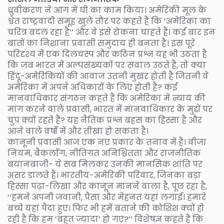
ध्रुवीकरण ने आग में घी का काम किया। अमेरिकी मूल के
श्वेत राष्ट्रवादी समूह खुले तौर पर कहते हैं कि ‘अमेरिका का
चरित्र बदल रहा है’’ और वे इसे रोकना चाहते हैं। कई बार इन
बातों का निशाना प्रवासी समुदाय ही बनता है। इस पूरे
परिदृश्य में एक दिलचस्प और कठिन प्रश्न यह भी उठता है
कि जब भारत में अल्पसंख्यकों पर सवाल उठते हैं, तो क्या
हिंदू-अमेरिकियों की आवाज उतनी मुखर होती है जितनी वे
अमेरिका में अपने अधिकारों के लिए होती है? कई
मानवाधिकार संगठन कहते हैं कि अमेरिका में न्याय की
मांग करने वाले प्रवासी, भारत में मानवाधिकार के मुद्दों पर
चुप क्यों रहते हैं? यह नैतिक प्रश्न बहस का हिस्सा है और
आने वाले वर्षों में और तीखा हो सकता है।
कानूनी प्रवासी आज एक नए प्रकार के तनाव में हैं। वीजा
नियम, बैकलाॅग, नीतिगत अनिश्चितता और राजनीतिक
बयानबाजी- ये सब मिलकर उनकी मानसिक शांति पर
असर डालते हैं। भारतीय-अमेरिकी परिवार, जिनका बड़ा
हिस्सा पढ़ा-लिखा और कानून मानने वाला है, पूछ रहा है,
‘‘हमने अपनी जवानी, पैसा और मेहनत यहां लगाई। हमारे
बच्चे यहां पैदा हुए। फिर भी हमें बताने की कोशिश क्यों हो
रही है कि हम ‘बहुत ज्यादा’ हो गए?’’ विशेषज्ञ कहते हैं कि