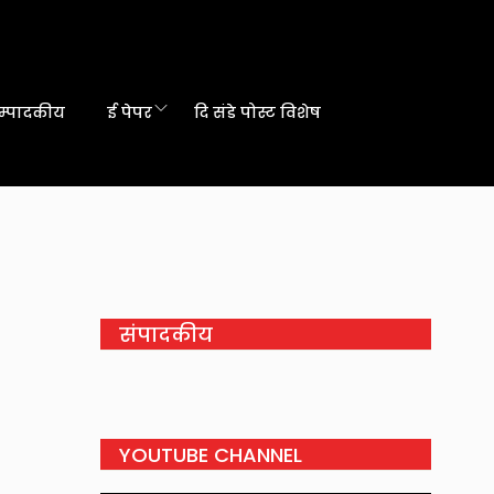
म्पादकीय
ई पेपर
दि संडे पोस्ट विशेष
संपादकीय
YOUTUBE CHANNEL