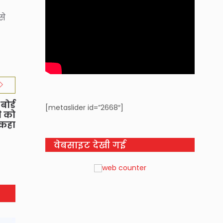
से
ोर्ड
[metaslider id=”2668″]
े को
कहा
वेबसाइट देखी गई