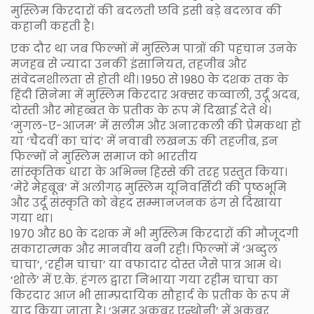
मुस्लिम किरदारों की बदलती छवि इसी बड़े बदलाव की
कहानी कहती है।
एक दौर था जब फिल्मों में मुस्लिम पात्रों की पहचान उनके
मजहब से ज्यादा उनकी इंसानियत, तहजीब और
संवेदनशीलता से होती थी। 1950 से 1980 के दशक तक के
हिंदी सिनेमा में मुस्लिम किरदार अक्सर कव्वाली, उर्दू अदब,
दोस्ती और मोहब्बत के प्रतीक के रूप में दिखाई देते थे।
‘मुगल-ए-आजम’ में सलीम और अनारकली की प्रेमकथा हो
या ‘चैदवीं का चांद’ में नवाबी लखनऊ की तहजीब, इन
फिल्मों ने मुस्लिम समाज को भारतीय
सांस्कृतिक धारा के अभिन्न हिस्से की तरह प्रस्तुत किया।
‘मेरे मेहबूब’ में अलीगढ़ मुस्लिम यूनिवर्सिटी की पृष्ठभूमि
और उर्दू संस्कृति को बेहद सम्मानजनक ढंग से दिखाया
गया था।
1970 और 80 के दशक में भी मुस्लिम किरदारों की मौजूदगी
सकारात्मक और मानवीय बनी रही। फिल्मों में ‘अब्दुल
चाचा’, ‘रहीम चाचा’ या वफादार दोस्त जैसे पात्र आम थे।
‘शोले’ में ए.के. हंगल द्वारा निभाया गया रहीम चाचा का
किरदार आज भी साम्प्रदायिक सौहार्द के प्रतीक के रूप में
याद किया जाता है। ‘अमर अकबर एन्थोनी’ में अकबर