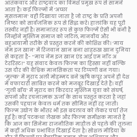
आतंकवाद और राष्ट्रवाद का विमर्श प्रमुख रूप से सामने
आता है। कई फिल्मों में ‘अच्छा
मुसलमान’ वही दिखाया जाता है जो राष्ट्र के प्रति अपनी
निष्ठा को सार्वजनिक रूप से सिद्ध करे। हालांकि यह पूरी
तस्वीर नहीं है। समानांतर रूप से कुछ फिल्में ऐसी भी बनी हैं
जिन्होंने मुस्लिम समाज को जटिल, मानवीय और
बहुआयामी तरीके से प्रस्तुत करने की कोशिश की। ‘माय
नेम इज खान’ में रिजवान खान बना शाहरुख खान दुनिया
से कहता है- ‘‘माय नेम इज खान एंड आई एम नाॅट अ
टेररिस्ट।’’ यह संवाद केवल फिल्म का हिस्सा नहीं बल्कि
उस दौर की वैश्विक मानसिकता पर टिप्पणी बन गया।
‘मुल्क’ में मुराद अली मोहम्मद बने ऋषि कपूर अपने ही देश
में वफादारी साबित करने को मजबूर दिखाई देते हैं। वहीं
‘गुली बाॅय’ में मुराद का किरदार मुस्लिम युवा को संघर्ष,
सपनों और रचनात्मक ऊर्जा के साथ प्रस्तुत करता है जहां
उसकी पहचान केवल धर्म तक सीमित नहीं रह जाती।
फिल्म उद्योग के भीतर भी इस बदलाव को लेकर चर्चा तेज
हुई है। कई पटकथा लेखक और फिल्म समीक्षक मानते हैं
कि आज का सिनेमा राजनीतिक माहौल से पहले की तुलना
में कहीं अधिक प्रभावित दिखाई देता है। सोशल मीडिया के