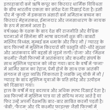
इलाहाबादी बने ऋषि कपूर का किरदार धार्मिक विविधता
के बीच भारतीय एकता का संदेश देता दिखाई देता है। इसी
दौर में ‘कुली’ में इकबाल अंसारी बने अमिताभ बच्चन का
किरदार मेहनतकश, ईमानदार और जनसाधारण के नायक
के रूप में सामने आता है।
वर्ष 1990 के दशक के बाद देश की राजनीति और वैश्विक
घटनाओं ने सिनेमा की भाषा बदलनी शुरू की। बाबरी
मस्जिद विध्वंस, मुम्बई बम धमाके और फिर नौ / ग्यारह के
बाद फिल्मों में मुस्लिम किरदारों की प्रस्तुति धीरे-धीरे सुरक्षा
और आतंकवाद की बहसों से जुड़ने लगी। ‘रोजा’ और ‘मिशन
कश्मीर’ जैसी फिल्मों में आतंकवाद और कश्मीर संघर्ष के
साथ मुस्लिम पहचान को जोड़ा गया। बाद के वर्षों में ‘फना’
में आमिर खान का रेहान, प्रेमी होने के साथ एक आतंकी
संगठन से जुड़ा व्यक्ति निकलता है जबकि न्यू योर्क में नौ /
ग्यारह के बाद मुस्लिम युवाओं के प्रति संदेह और उत्पीड़न
को दिखाया गया।
हाल के वर्षों में यह बदलाव और अधिक स्पष्ट दिखाई देता है।
अब फिल्मों में मुस्लिम पात्र या तो संदिग्ध नजर आते हैं या
फिर उन्हें अपनी देशभक्ति बार-बार साबित करनी पड़ती है।
‘बेबी’, ‘फैंटम’ और ‘दि कश्मीर फाइल्स’ जैसी फिल्मों में