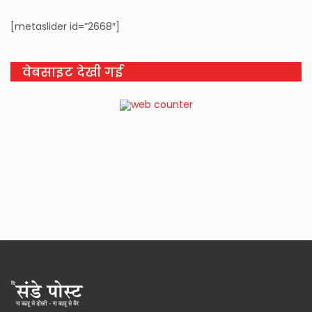
[metaslider id=”2668″]
वेबसाइट देखी गई