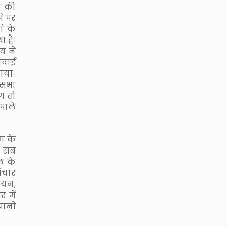
न की
ने पर
ं के
ा है।
य ने
नवाई
ाया।
नसभा
ग तो
 पाले
रण के
न सब
ल के
ंचार
िजयन,
 में
पानी