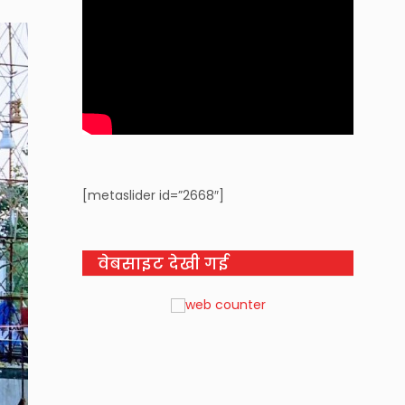
[metaslider id=”2668″]
वेबसाइट देखी गई