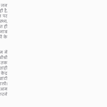
र जन
 है,
स पर
थ्य,
ित ही
जनाब
ी के
म में
ीश्री
भी तक
शाही
ंद्र
ांटी
डाली।
ो आम
करने