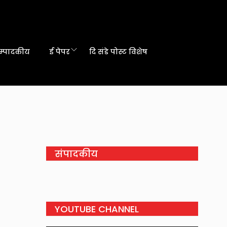
म्पादकीय
ई पेपर
दि संडे पोस्ट विशेष
संपादकीय
YOUTUBE CHANNEL