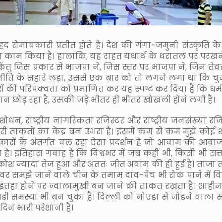
 रोमांचकारी प्रतीत होते हैं। देश की गंगा-जमुनी संस्कृति के
 का काम किया है। हालांकि, यह राहत यथार्थ के धरातल पर परखन
ु जिस प्रकार से भाजपा ने, जिस स्तर पर भाजपा ने, जिन तेवरो
ीति के सहारे लड़ा, उससे एक बार को तो लगने लगा था कि चु
ों की परिपक्वता को प्रमाणित कर यह स्पष्ट कर दिया है कि धर्
न छोड़ रहा है, उसकी जड़ें भीतर ही भीतर खोखली होने लगी हैं।
शोधन, राष्ट्रीय नागरिकता रजिस्टर और राष्ट्रीय जनसंख्या रजि
कारी ताकतों का केंद्र बन उभरा है। इसमें कम से कम मुझे कोई
िकारों के अंतर्गत चल रहा ऐसा प्रदर्शन है जो आवाम की आवा
ै। इतिहास गवाह है कि विश्वभर में जब कहीं भी, किसी भी सत्ता
श ज्यादा तेज हुआ और अंततः जीत अवाम की ही हुई है। ताजा 
ावर समझे जाने वाले चीन के तमाम दांव-पेंच भी रोक पाने में 
ी इंतहा होने पर ज्वालामुखी बन जाने की ताकत रखता है। शाही
समस्या भी बन चुका है। दिल्ली को नोएडा से जोड़ने वाला सं
दिन भारी परेशानी है।