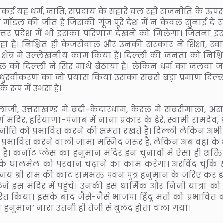
वाकई यह धर्म, जाति, संप्रदाय के सहारे चल रही राजनीति के ऊप
ॉडल की जीत है जिसकी गूंज पूरे देश में न केवल सुनाई दे रही
 उत्तर प्रदेश में भी इसका परिणाम देखने को मिलेगा। जितना इ
हा है। निश्चित ही केजरीवाल और उनकी सरकार ने शिक्षा, स्वास्
क्षेत्र में उल्लेखनीय काम किया है। दिल्ली की जनता को निश्च
 मॉडल को दिल्ली ने सिर माथे बैठाया है। लेकिन धर्म का जलवा 
पर धु्रवीकरण का जो प्रयास किया उसका सबसे बड़ा प्रमाण दिल्ल
 रूप में उभरा है।
ि बालाजी, उत्तराखण्ड में बद्री-केदारधाम, केरल में सबरीमाला, अस
 मंदिर, हरियाणा-पंजाब में नाना प्रकार के डेरे, स्वामी रामदेव, श्र
ाजनीति को प्रभावित करने की क्षमता रखते हैं। दिल्ली लेकिन अ
 प्रभावित करने वाली जामा मस्जिद जरूर है, लेकिन अब वहां के 
कनॉट प्लेस का हनुमान मंदिर इन चुनावों में ऐसा ही शक्ति के
 के घालमेल को परवान चढ़ाने का काम करेगा। अरविंद चूंकि ख
 के जय श्री राम की काट रामभक्त पवन पुत्र हनुमान के जरिए कर 
े इस मंदिर में पहुंचे। उनकी इस धार्मिक और निजी यात्रा क
ित किया। इसके बाद जैसे-जैसे भाजपा हिंदू मतों को प्रभावित 
हनुमान’ नारा उतनी ही तेजी से बुलंद होता चला गया।