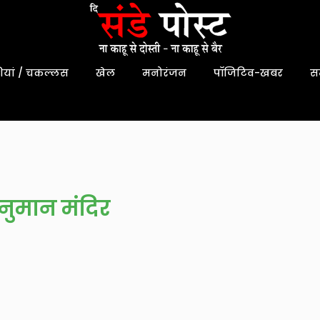
यां / चकल्लस
खेल
मनोरंजन
पॉजिटिव-खबर
स
नुमान मंदिर