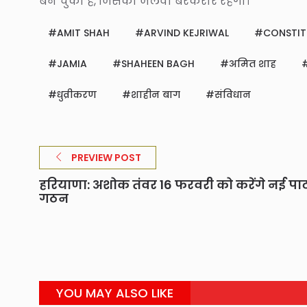
बन चुका है, जिसका जलवा बरकरार रहेगा।
AMIT SHAH
ARVIND KEJRIWAL
CONSTIT
JAMIA
SHAHEEN BAGH
अमित शाह
धुव्रीकरण
शाहीन बाग
संविधान
PREVIEW POST
हरियाणा: अशोक तंवर 16 फरवरी को करेंगे नई पार्
गठन
YOU MAY ALSO LIKE