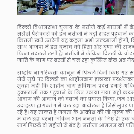
दिल्ली विधानसभा चुनाव के नतीजे कई मायनों में बेहद
सरीखे पैरोकारों को इन नतीजों ने बड़ी राहत पहुंचाने
कितनी खरी उतरेगी यह कहना अभी जल्दबाजी होगी, किंत
साथ भाजपा ने इस चुनाव को हिंसा और घृणा की राजन
फिजा बदलने लगी है। नतीजों ने लेकिन दिल्ली के वोटर
जाति के नाम पर बरसों से चल रहा कुत्सित खेल अब मैदा
राष्ट्रीय नागरिकता कानून में पिछले दिनों किए गए सं
जैसे मुद्दों पर दिल्ली का शाहीनबाग इलाका प्रदर्शन
शुबहा नहीं कि शाहीन बाग संविधान प्रदत्त हमारे अध
हुक्मरानों तक पहुंचाने के लिए उठाया गया सही कदम ह
आवाम की आवाज को दबाने का प्रयास किया, जन आक्रो
उदाहरण हांगकांग में चल रहा आंदोलन है जिसे सुपर प
रहे हैं। यह ताकत है जनता के आक्रोश की जो जुल्म क
में चल रहा धरना लेकिन आम जनता के लिए ही एक बड़ी 
मार्ग पिछले दो महीनों से बंद है। नतीजा आमजन को प्रति