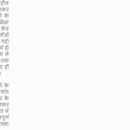
ाहीन
ुलकर
ी के
िक्षा
ेंद्र
्ताओं
 गई।
थ हो
ा ने
ा तक
ए ही
।
ी के
्वाद
र के
जमकर
ल ने
ूर्ण
िस्सा