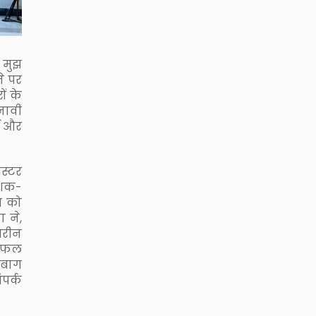
 मुझ
े पर
ं के
नावी
म और
स्टर
 शक-
ज को
 ने,
तरीन
विफल
नबाग
पर्क