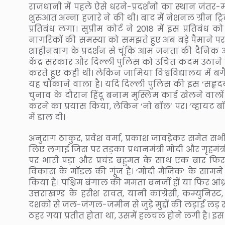
राजधानी में पहले ऐसे धरने-प्रदर्शनों का स्थान जं
शुरुआत अन्ना हजारे ने की थी। बाद में नेशनल ग्रीन ट्र
प्रतिबंध लगा। सुप्रीम कोर्ट ने 2018 में इस प्रतिब
नागरिकों की समस्या को समझते हुए अब बड़े पैमाने पर हो
शाहीनबाग के प्रदर्शन से चूंकि आम जनता की दैनिक आ
केंद्र सरकार और दिल्ली पुलिस को उचित कदम उठा
करते हुए कही थी। लेकिन जामिया विश्वविद्यालय में 
यह चौंकाने वाला है। यदि दिल्ली पुलिस की इस ‘सहृदय
चुनाव के दौरान हिंदू बनाम मुस्लिम कार्ड खेलने वा
करने का प्रयास किया, लेकिन ‘नो बॉल’ पर। ‘व्हायट बॉ
में डाल दी।
अनुराग ठाकुर, प्रवेश वर्मा, प्रकाश जावडे़कर समेत सभ
लिए लगाई जिस पर तड़का प्रधानमंत्री मोदी और गृहम
पर भारी पड़ा और प्रचंड बहुमत के साथ एक बार फिर
विकास के मॉडल की गूंज है। ‘मोदी मैजिक’ के सामने 
किया है। पश्चिम बंगाल की ममता बनर्जी हों या फिर आंध्
उत्तराखण्ड के हरीश रावत, यानी कांग्रेसी, कम्युनिस
दशकों से जल-जंगल-जमीन से जुड़े मुद्दों की लड़ाई लड़ र
ठहर गया प्रतीत होता था, उसमें हलचल होने लगी है। इस 