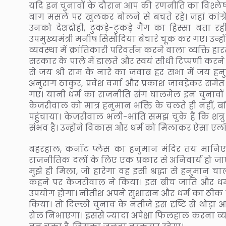
यदि इन चुनावों के दौरान आप की रणनीति का विश्ले
बाग मसले पर खुलकर बोलने से बचते रहे। जहां कांग्
उनको देशद्रोही, टुकड़े-टुकड़े गैंग का हिस्सा बता रही
उपमुख्यमंत्री मनीष सिसोदिया बेचारे चूक कर गए। उन्ह
व्यवस्था में क्रांतिकारी परिवर्तन करने वाला व्यक्ति हा
सरकार के पाले में डालते और स्वयं सीधी टिप्पणी करने
से जय श्री राम के नारे का जवाब हर सभा में जय ह
अनुराग ठाकुर, प्रवेश वर्मा और प्रकाश जावडे़कर समेत
गए। यानी धर्म का राजनीति संग घालमेल इन चुनावों
केजरीवाल को मात्र हनुमान भक्ति के चलते ही नहीं, 
पहुंचाया। केजरीवाल भली-भांति समझ चुके हैं कि शत्
संभव है। उन्होंने विकास और धर्म को मिलाकर ऐसा ए
बहरहाल, कनॉट प्लेस का हनुमान मंदिर तय मानिएगा 
राजनीतिक दलों के लिए एक प्रकार से अनिवार्य हो जा
मुझे ही मिला, जो हारेगा वह इसी श्रद्धा से हनुमान
कहने पर केजरीवाल ने किया। इस बीच जाति और धर्
उपयोग होगा। नीतीश अपने सुशासन और धर्म का ठीक वैस
किया। तो दिल्ली चुनाव के नतीजे इस दृष्टि से थोड़ा 
रोल निभाएगा। इससे ज्यादा अपेक्षा फिलहाल करना व्यर्