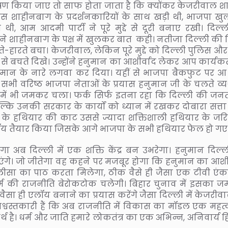
षण किया जाए तो साफ होता जाता है कि क्योंकर केजरीवाल श
रेस शाहीनबाग के प्रदर्शनकारियों के साथ खड़ी थी, भाजपा ख
 थी, आम आदमी पार्टी ने पूरे मुद्दे से दूरी बनाए रखी। दिल्ल
ोंने शाहीनबाग के पक्ष में खुलकर बात कही। नतीजा दिल्ली की श
रते-हारते बचा। केजरीवाल, लेकिन पूरे मुद्दे को दिल्ली पुलिस और क
 से बचते दिखे। उन्होंने हनुमान का आशीर्वाद लेकर आप कार्यकर
नुमान के नारे लगवा कर दिया। यहीं से भाजपा बैकफुट पर आ
 सभी वरिष्ठ भाजपा नेताओं के प्रयास हनुमान जी के चलते व्यर्
 में भी जमकर चला। फर्क सिर्फ इतना रहा कि दिल्ली की जनत
बल्कि उनकी सरकार के कार्यों को ध्यान में रखकर दोबारा सत्त
रु के हथियार की काट उससे ज्यादा शक्तिशाली हथियार के जरि
लॉय तैयार किया जिसके आगे भाजपा के सभी हथियार फेल हो गए
अब दिल्ली में एक शक्ति केंद्र बन उभरेगा। हनुमान दिल्ल
एंगे। जो जीतेगा वह कहने पर मजबूर होगा कि हनुमान का आशीर
 चालीसा का पाठ करता मिलेगा, ठीक वैसे ही जैसा एक टीवी एंक
म की राजनीति बेरोकटोक चलेगी। बिहार चुनाव में इसका 
ा ही एलॉय बनाने का प्रयास करेंगे जैसा दिल्ली में केजरीवा
आश्वस्तकारी हैं कि अब राजनीति में विकास का मॉडल एक महत्वप
थ है। धर्म और जाति हमारे लोकतंत्र का एक अभिन्न, अनिवार्य ह