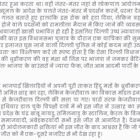
तर-मंतर हुआ करता था। वही जंतर-मंतर जहां से लोकपाल आंदोल
िब्यूनल के आदेश के चलते जंतर-मंतर में प्रदर्शन करने, धरना दे
ंध को गलत बताते हुए हालांकि इस रोक को हटा दिया, लेकिन वहा
ने वाले प्रदर्शनों को रामलीला मैदान में किए जाने की व्यवस्थ
वाजाही खासी प्रभावित हो रही है इसलिए दिल्ली उच्च न्यायाल
ने की बात इस विधानसभा चुनाव के दौरान एक याचिका की सु
बगैर इजाजत घुस जाने वाली दिल्ली पुलिस ने कोई कदम नहीं उठ
ता’ का विश्लेषण करें तो स्पष्ट होता है कि ऐसा दिल्ली विधा
लों की धुव्रीकरण की वह मंशा थी जिस पर भाजपा ने जमकर बैटिं
ल’ भाजपा के बाउंसरों ने ज्यादा फेंक, जीत आम आदमी पार्टी के
ी भाजपाई खिलाड़ियों ने अपनी पूरी ताकत हिंदू मतों के ध्रुवीक
ंत्री अमित शाह का रहा, लेकिन केजरीवाल का विकास मॉडल इ
 से केजरीवाल दिल्ली की सत्ता पा गए। चारों तरफ केजरीवा
हथियार डाल चुके विपक्षी दलों में भी इस जीत ने उत्साह का स
र प्रदेश के चंद्र बाबू नायडू, तमिलनाडु के स्टालिन, केरल के व
्ट, समाजवादी, अंबेडकरवादी सभी इस जीत से आनंदित हैं। देशभर
ही आंदोलनकारी शक्तियां भी इस जीत के बाद आश्वस्त हैं कि जो 
जीत को मैं एक-दूसरे नजरिए से भी देख रहा हूं।