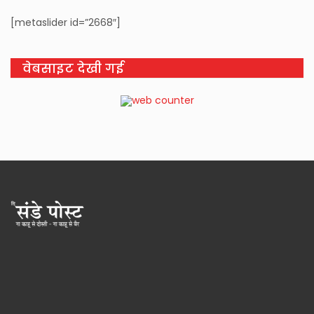
[metaslider id=”2668″]
वेबसाइट देखी गई