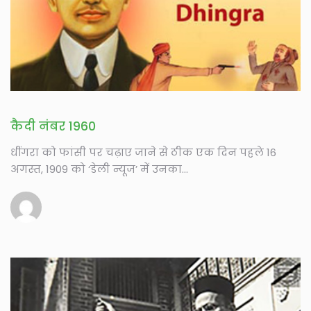
कैदी नंबर 1960
धींगरा को फांसी पर चढ़ाए जाने से ठीक एक दिन पहले 16
अगस्त, 1909 को ‘डेली न्यूज’ में उनका...