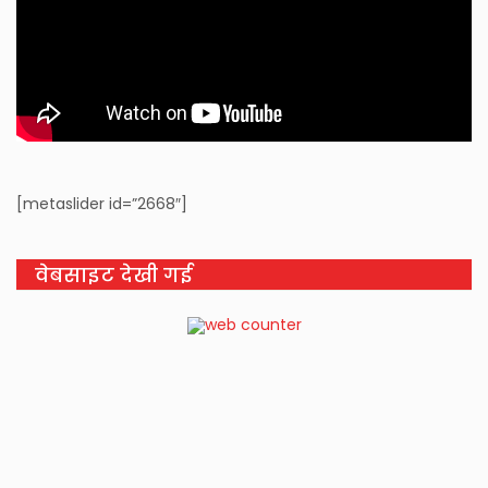
[metaslider id=”2668″]
वेबसाइट देखी गई