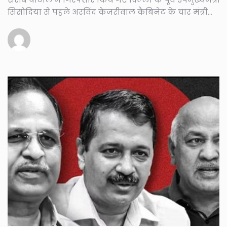
सिसोदिया से पहले अरविंद केजरीवाल कैबिनेट के चार मंत्री
मनी लॉन्ड्रिंग , रेप,फर्जी डिग्री, घरेलू हिंसा, रिश्वत लेने...