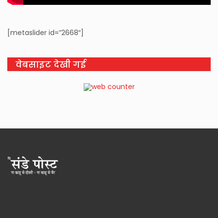
[metaslider id=”2668″]
वेबसाइट देखी गई