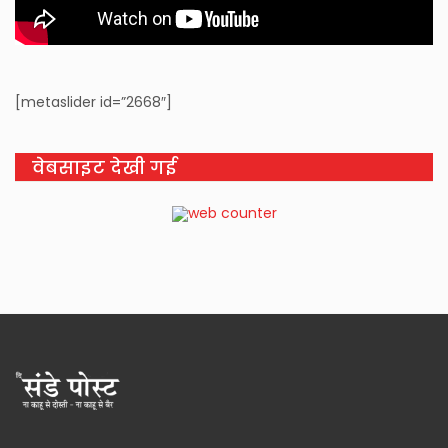
[metaslider id=”2668″]
वेबसाइट देखी गई