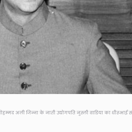
मद अली जिन्ना के नाती उद्योगपति नुस्ली वाडिया का धीरूभाई सं