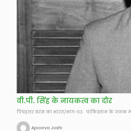
वी.पी. सिंह के नायकत्व का दौर
पिचहत्तर बरस का भारत/भाग-113 पाकिस्तान के जनक मोहम्
Apoorva Joshi