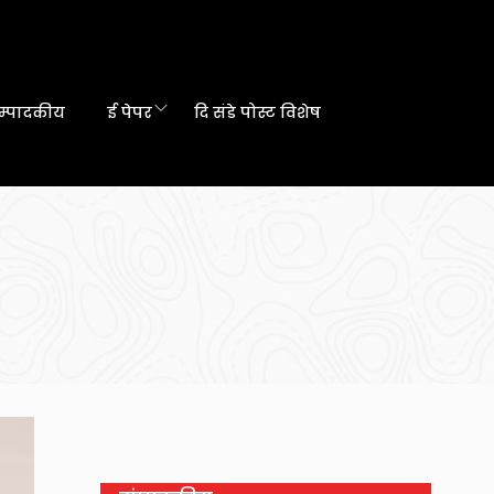
म्पादकीय
ई पेपर
दि संडे पोस्ट विशेष