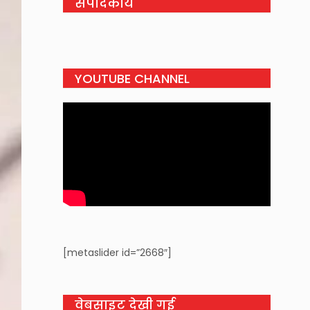
संपादकीय
YOUTUBE CHANNEL
[metaslider id=”2668″]
वेबसाइट देखी गई