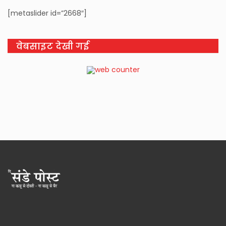
[metaslider id=”2668″]
वेबसाइट देखी गई