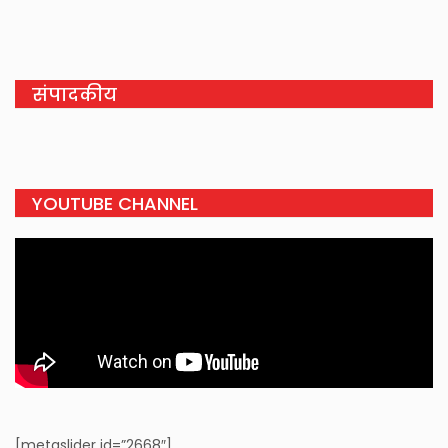
संपादकीय
YOUTUBE CHANNEL
[metaslider id=”2668″]