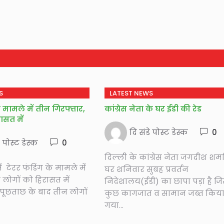
S
LATEST NEWS
े मामले में तीन गिरफ्तार,
कांग्रेस नेता के घर ईडी की रेड
रासत में
दि संडे पोस्ट डेस्क
0
े पोस्ट डेस्क
0
दिल्ली के कांग्रेस नेता जगदीश शर्म
ें टेरर फंडिंग के मामले में
घर शनिवार सुबह प्रवर्तन
 लोगों को हिरासत में
निदेशालय(ईडी) का छापा पड़ा है जि
 पूछताछ के बाद तीन लोगों
कुछ कागजात व सामान जब्त किय
गया...