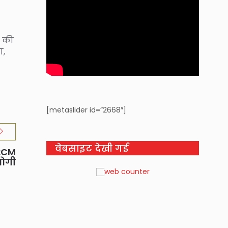
ा की
ा,
[metaslider id=”2668″]
वेबसाइट देखी गई
त:CM
योगी