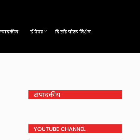
म्पादकीय
ई पेपर
दि संडे पोस्ट विशेष
संपादकीय
YOUTUBE CHANNEL