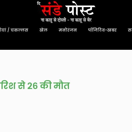
यां / चकल्लस
खेल
मनोरंजन
पॉजिटिव-खबर
स
ारिश से २६ की मौत