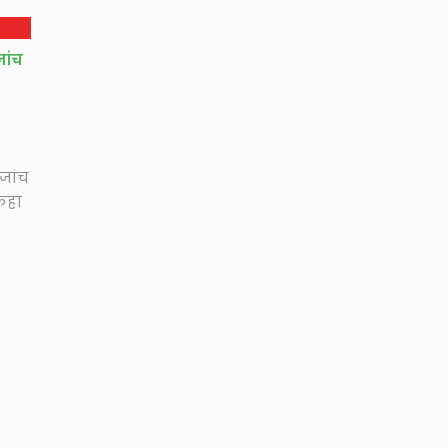
जांच
जांच
 कहा