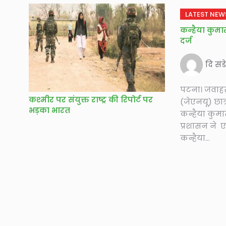
LATEST NEW
कन्हैया कु
दर्ज
दि संड
पटना। जवाहर 
कश्मीर पर संयुक्त राष्ट्र की रिपोर्ट पर
(जेएनयू) छात्र
भड़का भारत
कन्हैया कुम
प्रशासन ने 
कन्हैया...