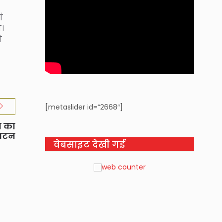
ं
ा।
ी
[metaslider id=”2668″]
य का
घाटन
वेबसाइट देखी गई