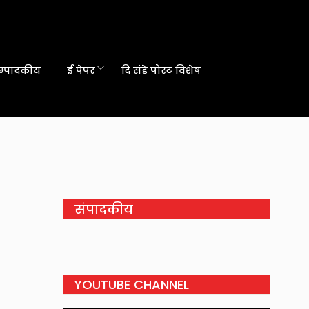
म्पादकीय
ई पेपर
दि संडे पोस्ट विशेष
संपादकीय
YOUTUBE CHANNEL