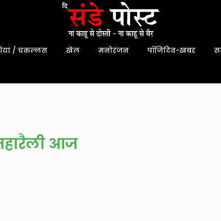
यां / चकल्लस
खेल
मनोरंजन
पॉजिटिव-खबर
स
 महारैली आज