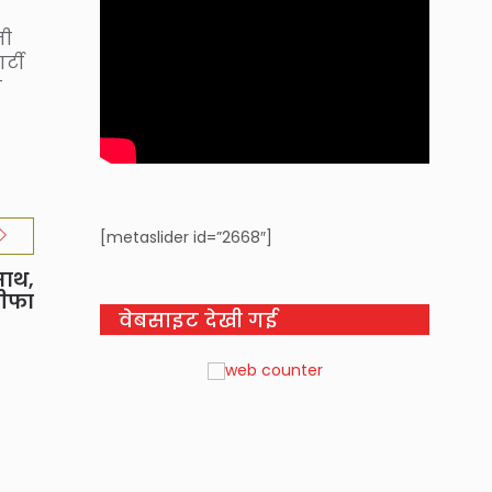
नी
्टी
ा
[metaslider id=”2668″]
साथ,
तीफा
वेबसाइट देखी गई