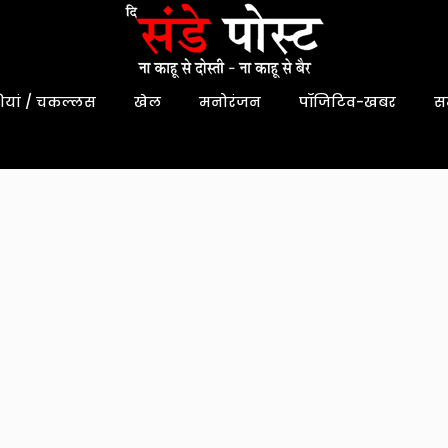
यां / चकल्लस
खेल
मनोरंजन
पॉजिटिव-खबर
स