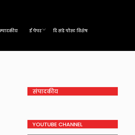
म्पादकीय
ई पेपर
दि संडे पोस्ट विशेष
संपादकीय
YOUTUBE CHANNEL