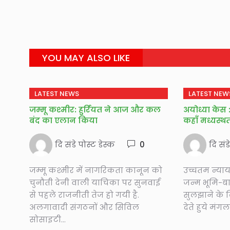
YOU MAY ALSO LIKE
LATEST NEWS
LATEST NEW
जम्मू कश्मीर: हुर्रियत ने आज और कल
अयोध्या केस : 
बंद का एलान किया
कहाँ मध्यस्थ
दि संडे पोस्ट डेस्क
0
दि संड
जम्मू कश्मीर में नागरिकता कानून को
उच्चतम न्याय
चुनौती देनी वाली याचिका पर सुनवाई
जन्म भूमि-बा
से पहले राजनीती तेज हो गयी है.
सुलझाने के ल
अलगावादी संगठनों और सिविल
देते हुये मं
सोसाइटी...