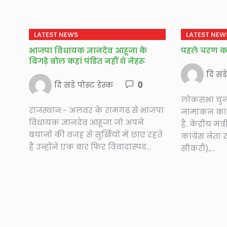
LATEST NEWS
LATEST NEW
भाजपा विधायक ज्ञानदेव आहूजा के
पहले चरण क
बिगड़े बोल कहां पंडित नहीं थे नेहरू
दि संड
दि संडे पोस्ट डेस्क
0
लोकसभा चुना
राजस्थान:- अलवर के रामगढ़ से भाजपा
नामांकन का
विधायक ज्ञानदेव आहूजा जो अपने
है. केंद्रीय 
बयानों की वजह से सुर्खियों में छाए रहते
कांग्रेस नेता
हैं उन्होंने एक बार फिर विवादास्पद...
सीकरी),...