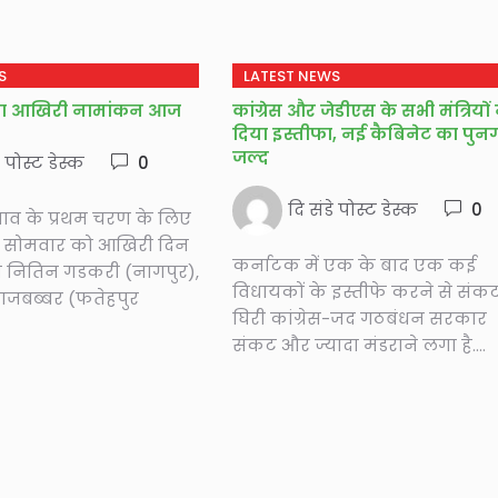
S
LATEST NEWS
ा आखिरी नामांकन आज
कांग्रेस और जेडीएस के सभी मंत्रियों 
दिया इस्तीफा, नई कैबिनेट का पुनर
जल्द
े पोस्ट डेस्क
0
दि संडे पोस्ट डेस्क
0
व के प्रथम चरण के लिए
 सोमवार को आखिरी दिन
कर्नाटक में एक के बाद एक कई
मंत्री नितिन गडकरी (नागपुर),
विधायकों के इस्तीफे करने से संकट 
 राजबब्बर (फतेहपुर
घिरी कांग्रेस-जद गठबंधन सरकार
संकट और ज्यादा मंडराने लगा है....