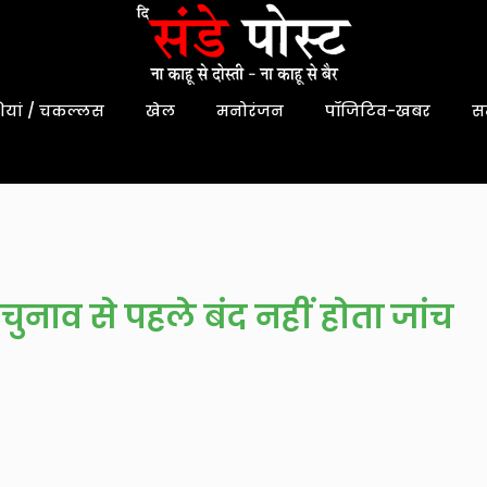
यां / चकल्लस
खेल
मनोरंजन
पॉजिटिव-खबर
स
चुनाव से पहले बंद नहीं होता जांच