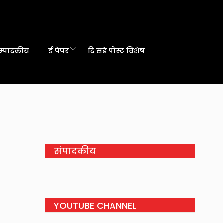
म्पादकीय
ई पेपर
दि संडे पोस्ट विशेष
संपादकीय
YOUTUBE CHANNEL