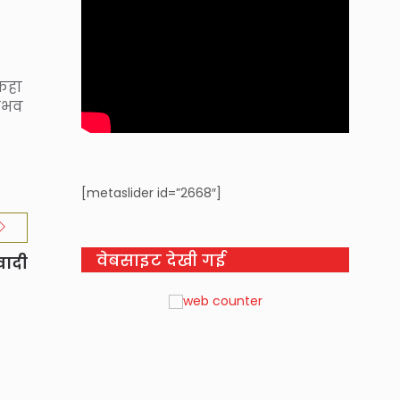
 कहा
संभव
[metaslider id=”2668″]
वेबसाइट देखी गई
वादी