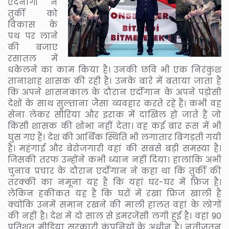
एर्दनागो ने
तुर्की को
विकास के
पथ पर लाने
की बजाए
रसातल में
धकेलने का काम किया है। उनकी छवि भी एक निरंकुश
तानाशाह शासक की रही है। उनके बारे में बताया जाता है
कि अपने शासनकाल के दौरान एर्दोगान के अपने पड़ोसी
देशों के साथ सुल्ताना जैसा व्यवहार करते रहे हैं। कभी वह
सेना लेकर सीरिया और इराक में दाखिल हो जाते हैं जो
किसी शासक की शोभा नहीं देता। वह कई बार रूस में भी
घुस गए हैं। देश की आर्थिक स्थिति भी लगातार बिगड़ती गयी
है। महंगाई और बेरोजगारी वहां की सबसे बड़ी समस्या है।
जिसकी तरफ उन्होंने कभी ध्यान नहीं दिया। हालांकि अभी
चुनाव प्रचार के दौरान एर्दोगान ने कहा था कि तुर्की की
तरक्की का नमूना यह है कि यहां घर-घर में फ्रिज है।
लेकिन हकीकत यह है कि घरों में रखा फ्रिज खाली है
क्योंकि उनमें समान रखने की माली हालत वहां के लोगों
की नहीं है। देश में दो साल से इमरजेंसी लगी हुई है। वहां 90
प्रतिशत मीडिया सरकारी कंपनियों के अधीन है। नतीजतन