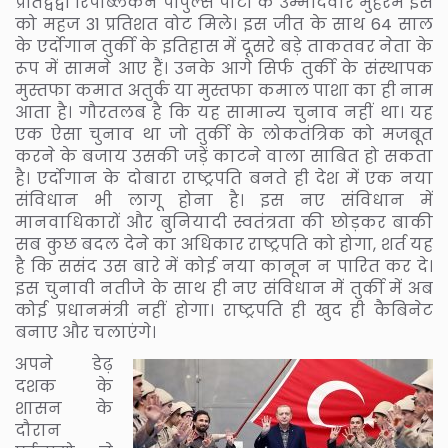
प्रतिद्वंद्वी रिपब्लिकन पीपुल्स पार्टी के उम्मीदवार मुहेर्रेम इंस
को महज 31 प्रतिशत वोट मिले। इस जीत के साथ 64 साल
के एर्दोगान तुर्की के इतिहास में दूसरे बड़े ताकतवर नेता के
रूप में सामने आए हैं। उनके आगे सिर्फ तुर्की के संस्थापक
मुस्तफा कमात अतुर्क या मुस्तफा कमाल पाशा का ही नाम
आता है। गौरतलब है कि यह सामान्य चुनाव नहीं था। यह
एक ऐसा चुनाव था जो तुर्की के लोकतंत्रिक को मजबूत
करने के बजाय उसकी जड़ें काटने वाला साबित हो सकता
है। एर्दोगान के दोबारा राष्ट्रपति बनते ही देश में एक नया
संविधान भी लागू होना है। इस नए संविधान में
मानवाधिकारों और बुनियादी स्वतंत्रता की छोड़कर बाकी
सब कुछ बदल देने का अधिकार राष्ट्रपति को होगा, शर्त यह
है कि ससंद उस बारे में कोई नया कानून न पारित कर दे।
इस चुनावी नतीजे के साथ ही नए संविधान में तुर्की में अब
कोई प्रधानमंत्री नहीं होगा। राष्ट्रपति ही खुद ही कैबिनेट
बनाए और चलाएंगे।
अपने डेढ़
दशक के
शासन के
दौरान