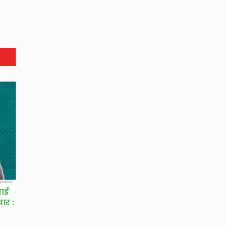
वाई
चार :