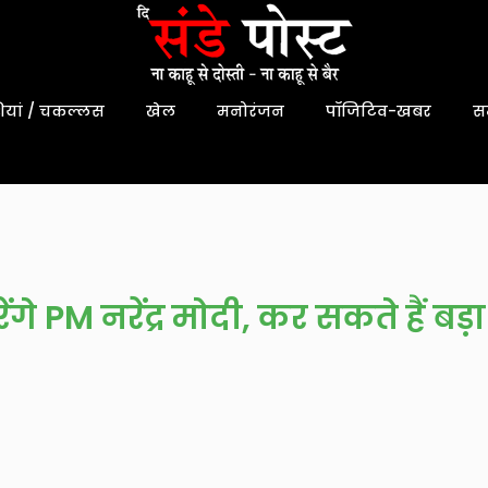
यां / चकल्लस
खेल
मनोरंजन
पॉजिटिव-खबर
स
ंगे PM नरेंद्र मोदी, कर सकते हैं बड़ा