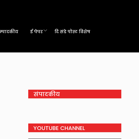
म्पादकीय
ई पेपर
दि संडे पोस्ट विशेष
संपादकीय
YOUTUBE CHANNEL