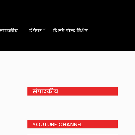
म्पादकीय
ई पेपर
दि संडे पोस्ट विशेष
संपादकीय
YOUTUBE CHANNEL