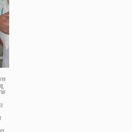
कुछ
बू
ैठक
ार
ा
हा