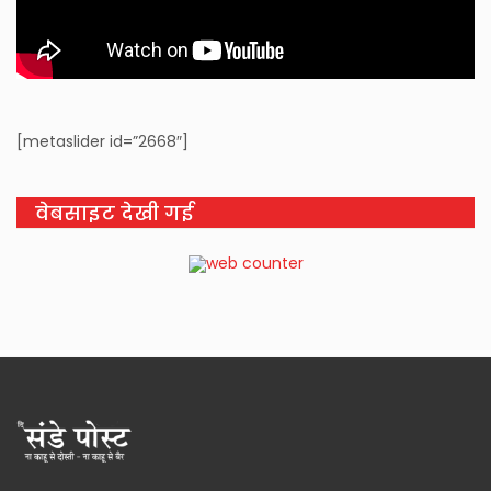
[metaslider id=”2668″]
वेबसाइट देखी गई