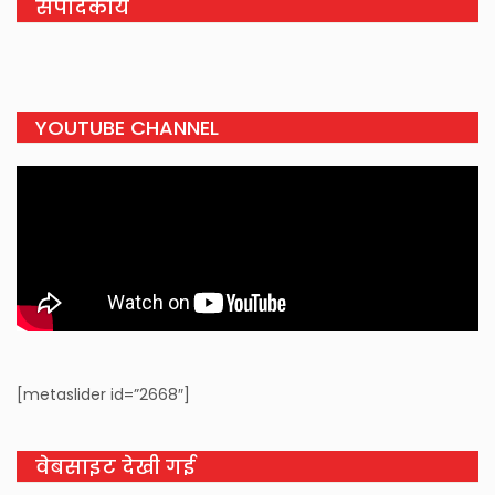
संपादकीय
YOUTUBE CHANNEL
[metaslider id=”2668″]
वेबसाइट देखी गई