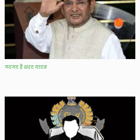
गदगद हैं शरद यादव