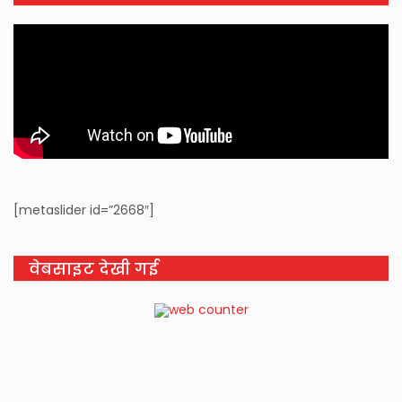
[metaslider id=”2668″]
वेबसाइट देखी गई