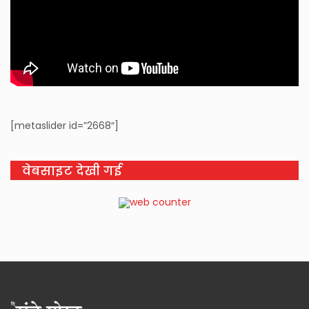
[metaslider id=”2668″]
वेबसाइट देखी गई