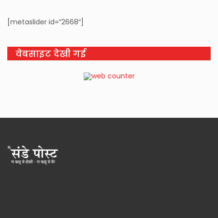
[metaslider id=”2668″]
वेबसाइट देखी गई