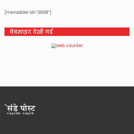
[metaslider id=”2668″]
वेबसाइट देखी गई