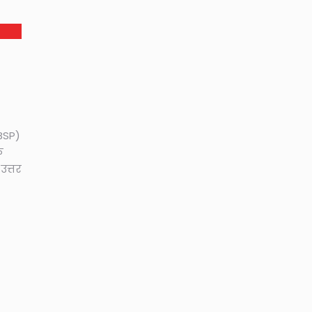
BSP)
ि
उत्तर