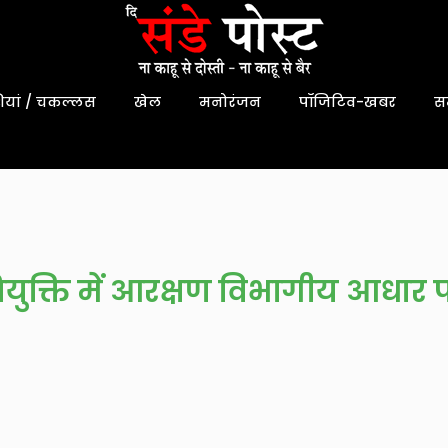
यां / चकल्लस
खेल
मनोरंजन
पॉजिटिव-खबर
स
ी नियुक्ति में आरक्षण विभागीय आधार 