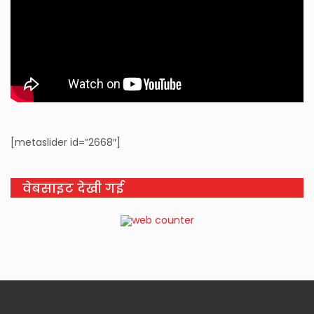
[metaslider id=”2668″]
वेबसाइट देखी गई