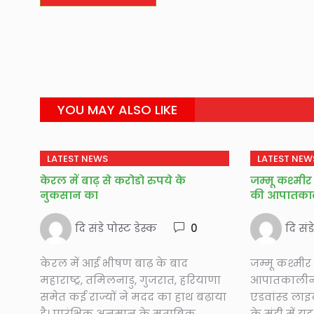
YOU MAY ALSO LIKE
LATEST NEWS
LATEST NEW
केरल में बाढ़ से करोडो रुपये के
जम्मू कश्मीर 
नुकसान का
की आपातकाली
दि संडे पोस्ट डेस्क
0
दि संड
केरल में आई भीषण बाढ़ के बाद
जम्मू कश्मीर 
महाराष्ट्र, तमिलनाडु, गुजरात, हरियाणा
आपातकालीन लै
समेत कई राज्यों ने मदद का हाथ बढ़ाया
एडवांस्ड लाइ
है। प्रारंभिक अनुमान के मुताबिक...
के मंडी में यह ल