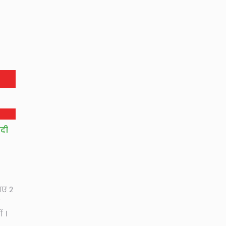
ादी
गए 2
े
 ।