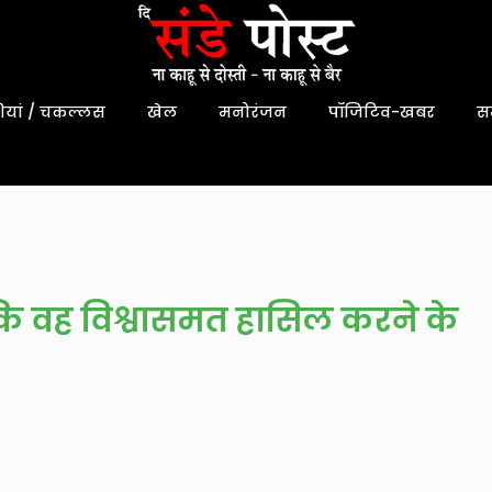
यां / चकल्लस
खेल
मनोरंजन
पॉजिटिव-खबर
स
कि वह विश्वासमत हासिल करने के