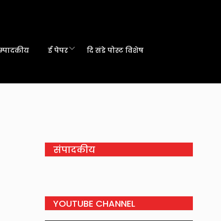
म्पादकीय
ई पेपर
दि संडे पोस्ट विशेष
संपादकीय
YOUTUBE CHANNEL