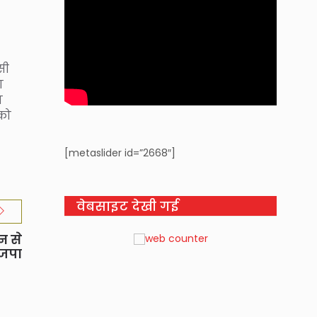
सी
ा
ा
 को
[metaslider id=”2668″]
वेबसाइट देखी गई
न से
जपा